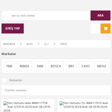
ARA
GİRİŞ YAP
ANASAYFA
AUDİ
Q-7
FREN
Markalar
FEBİ
REMSA
SWB
BOSCH
BRS
CAVO
MEYLE
Stoktakiler