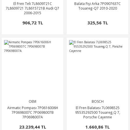
El Fren Teli 7L8609721C
Balata Fişi Arka 7P0907637C
7L8609721 7L8615721B Audi Q7
Touareg-Q7 2010-2020
2006-2015
906,72 TL
325,56 TL
OEM
BOSCH
Airmatic Pompası 7P0616006H
El Fren Balatası 7L0698525
7P0698007C 7P0698007B
95535292500 Touareg,Q 7,
7P0698007A
Porsche Cayenne
23.239,44 TL
1.660,86 TL