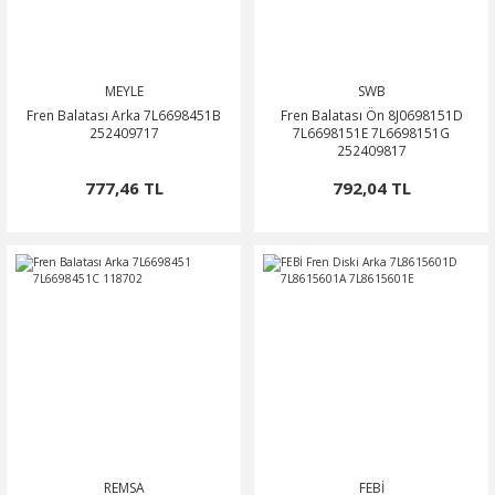
MEYLE
SWB
Fren Balatası Arka 7L6698451B
Fren Balatası Ön 8J0698151D
252409717
7L6698151E 7L6698151G
252409817
777,46 TL
792,04 TL
REMSA
FEBİ