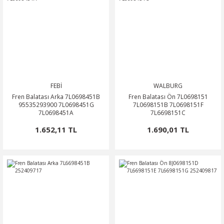
FEBİ
WALBURG
Fren Balatası Arka 7L0698451B
Fren Balatası Ön 7L0698151
95535293900 7L0698451G
7L0698151B 7L0698151F
7L0698451A
7L6698151C
1.652,11 TL
1.690,01 TL