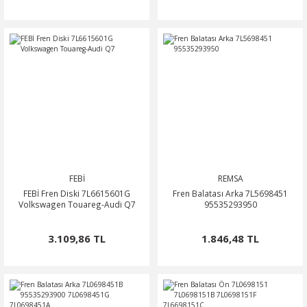
FEBİ
REMSA
FEBİ Fren Diski 7L6615601G
Fren Balatası Arka 7L5698451
Volkswagen Touareg-Audi Q7
95535293950
3.109,86 TL
1.846,48 TL