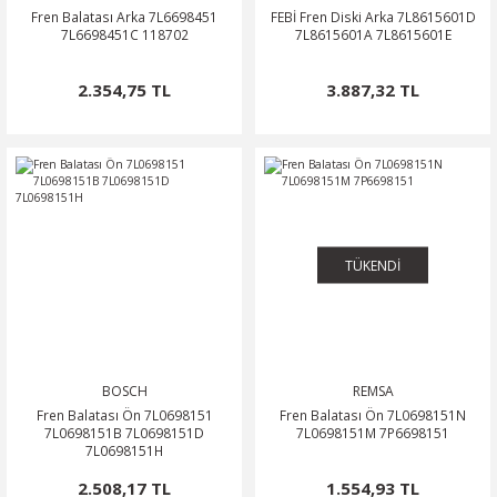
Fren Balatası Arka 7L6698451
FEBİ Fren Diski Arka 7L8615601D
7L6698451C 118702
7L8615601A 7L8615601E
2.354,75 TL
3.887,32 TL
TÜKENDİ
BOSCH
REMSA
Fren Balatası Ön 7L0698151
Fren Balatası Ön 7L0698151N
7L0698151B 7L0698151D
7L0698151M 7P6698151
7L0698151H
2.508,17 TL
1.554,93 TL