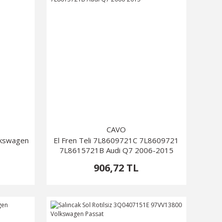
CAVO
lkswagen
El Fren Teli 7L8609721C 7L8609721
7L8615721B Audi Q7 2006-2015
906,72 TL