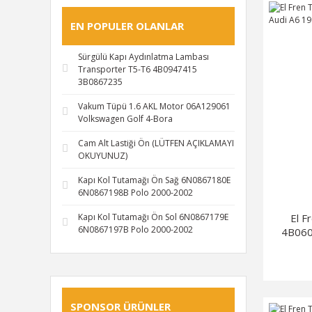
EN POPULER OLANLAR
Sürgülü Kapı Aydınlatma Lambası
Transporter T5-T6 4B0947415
3B0867235
Vakum Tüpü 1.6 AKL Motor 06A129061
Volkswagen Golf 4-Bora
Cam Alt Lastiği Ön (LÜTFEN AÇIKLAMAYI
OKUYUNUZ)
Kapı Kol Tutamağı Ön Sağ 6N0867180E
6N0867198B Polo 2000-2002
El F
Kapı Kol Tutamağı Ön Sol 6N0867179E
6N0867197B Polo 2000-2002
4B060
SPONSOR ÜRÜNLER