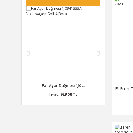
Far Ayar Düğmesi 1J0 ...
Depo Kapak Açma Moto ...
El Fren 
Fiyat :
929,58 TL
Fiyat :
482,53 TL