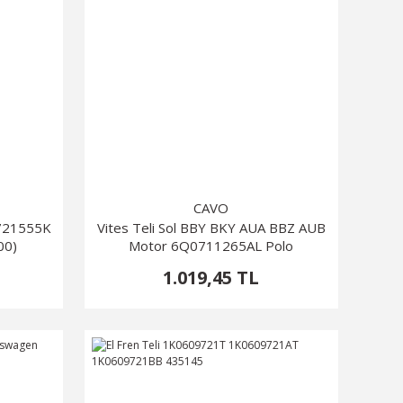
CAVO
1721555K
Vites Teli Sol BBY BKY AUA BBZ AUB
00)
Motor 6Q0711265AL Polo
1.019,45 TL