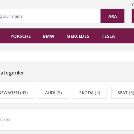
Y
ARA
PORSCHE
BMW
MERCEDES
TESLA
 Kategoriler
KSWAGEN
(43)
AUDİ
(5)
SKODA
(4)
SEAT
(3
takiler