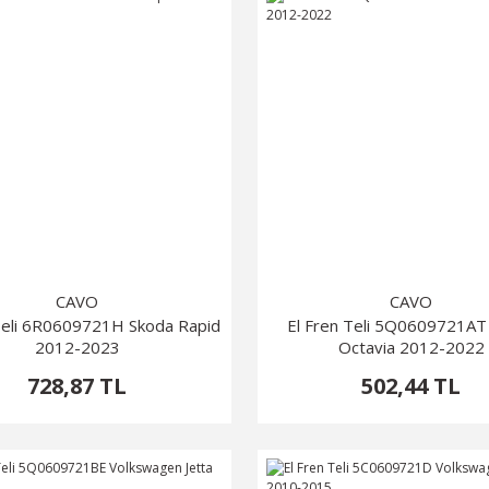
CAVO
CAVO
OEM Depo Kapak Açma ...
Merkezi Kilit Düğmes ...
Teli 6R0609721H Skoda Rapid
El Fren Teli 5Q0609721AT
2012-2023
Octavia 2012-2022
Fiyat :
278,87 TL
Fiyat :
400,89 TL
728,87 TL
502,44 TL