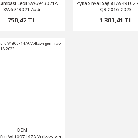
 Lambası Ledli 8W6943021A
Ayna Sinyali Sağ 81A949102 
8W6943021 Audi
Q3 2016-2023
750,42 TL
1.301,41 TL
OEM
sörü Wht007147A Volkswagen