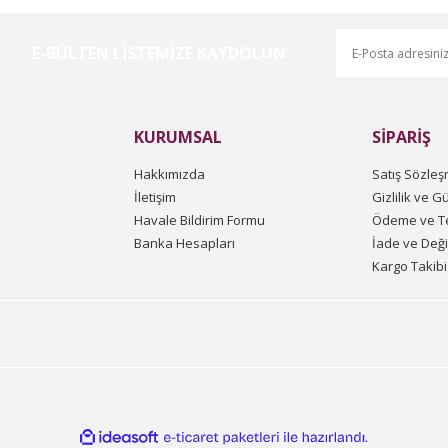
E-BÜLTEN LİSTEMİZE KAYDOLUN
KURUMSAL
SİPARİŞ
Hakkımızda
Satış Sözleş
İletişim
Gizlilik ve G
Havale Bildirim Formu
Ödeme ve Te
Banka Hesapları
İade ve Değ
Kargo Takibi
ile
ideasoft
e-