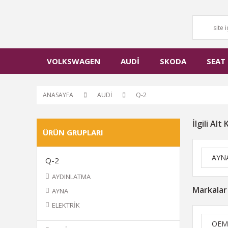
VOLKSWAGEN
AUDİ
SKODA
SEAT
ANASAYFA
AUDİ
Q-2
İlgili Alt
ÜRÜN GRUPLARI
AYN
Q-2
AYDINLATMA
Markalar
AYNA
ELEKTRİK
OEM