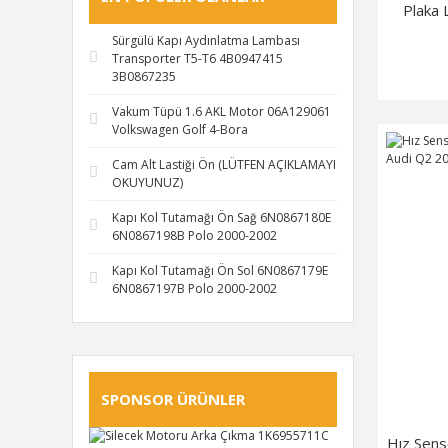
Plaka
Sürgülü Kapı Aydınlatma Lambası
Transporter T5-T6 4B0947415
3B0867235
Vakum Tüpü 1.6 AKL Motor 06A129061
Volkswagen Golf 4-Bora
Cam Alt Lastiği Ön (LÜTFEN AÇIKLAMAYI
OKUYUNUZ)
Kapı Kol Tutamağı Ön Sağ 6N0867180E
6N0867198B Polo 2000-2002
Kapı Kol Tutamağı Ön Sol 6N0867179E
6N0867197B Polo 2000-2002
SPONSOR ÜRÜNLER
Hız Sen