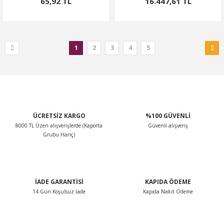
65,92 TL
16.447,61 TL
1
2
3
4
5
ÜCRETSİZ KARGO
%100 GÜVENLİ
8000 TL Üzeri alışverişlerde (Kaporta
Güvenli alışveriş
Grubu Hariç)
İADE GARANTİSİ
KAPIDA ÖDEME
14 Gün Koşulsuz İade
Kapıda Nakit Ödeme