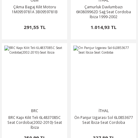
OEM
İTHAL
Çıkma Bagaj Kilit Motoru
Çamurluk Davlumbazı
1M0959781A 3B0959781B
6K0809962D Sağ Seat Cordoba
İbiza 1999-2002
291,55 TL
1.014,93 TL
BRC
İTHAL
BRC Kapı Kilit Teli 6L4837085C
Ön Panjur Izgarası Sol 6L0853677
Seat Cordoba(2002-2010)-Seat
Seat İbiza-Seat Cordoba
İbiza
250,99 TL
327,89 TL