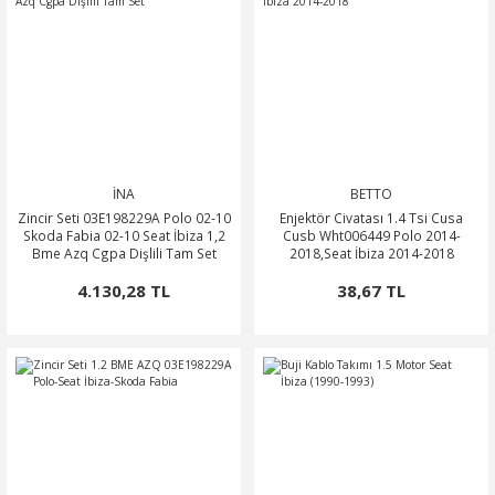
NTO
PASSAT CC
KAPLUMBAĞA
İNA
BETTO
OC
Zincir Seti 03E198229A Polo 02-10
Enjektör Civatası 1.4 Tsi Cusa
Skoda Fabia 02-10 Seat İbiza 1,2
Cusb Wht006449 Polo 2014-
Bme Azq Cgpa Dişlili Tam Set
2018,Seat İbiza 2014-2018
RTEON
4.130,28 TL
38,67 TL
GO
PHAETON
CROS