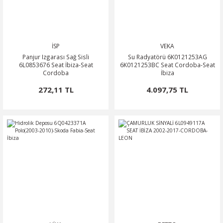
İSP
VEKA
Panjur Izgarası Sağ Sisli
Su Radyatörü 6K0121253AG
6L0853676 Seat İbiza-Seat
6K0121253BC Seat Cordoba-Seat
Cordoba
İbiza
272,11 TL
4.097,75 TL