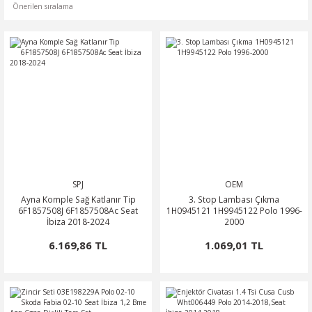
0
OSA
SSAT
OTOR
ROOMSTER
O
O
PERB
ÖN-ALT TAKIM
POLO CLASSİC
ARKA-ALT TAKIM
TERRA MARBELLA
ROQ
SCİROCCO
ŞANZIMAN-VİTES
MA
HARAN
ODİAQ
SPJ
OEM
GUAN
PERİYODİK BAKIM
Ayna Komple Sağ Katlanır Tip
3. Stop Lambası Çıkma
6F1857508J 6F1857508Ac Seat
1H0945121 1H9945122 Polo 1996-
İbiza 2018-2024
2000
RBAG
TOUAREG
6.169,86 TL
1.069,01 TL
OURAN
TRANSPORTER