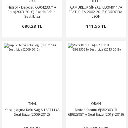
VİKA
BETTO
Hidrolik Deposu 6Q0423371A
ÇAMURLUK SİNYALİ 6L0949117A
Polo(2003-2010)-Skoda Fabia-
SEAT İBİZA 2002-2017-CORDOBA-
Seat İbiza
LEON
680,28 TL
111,55 TL
İTHAL
ORAN
Kapı İç Açma Kolu Sağ 6J1837114A
Motor Kaputu 6J9823031B
Seat İbiza (2009-2012)
6J9823031A Seat İbiza (2013-2019)