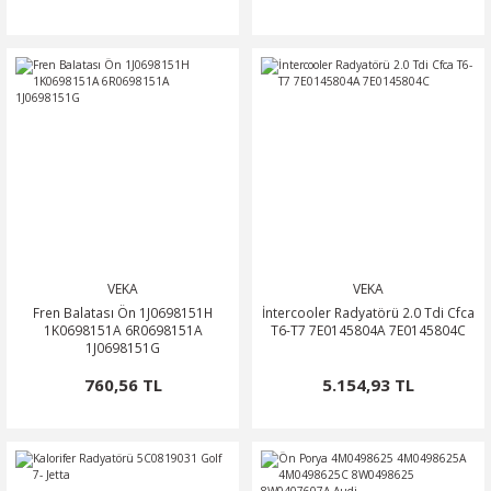
VEKA
VEKA
Fren Balatası Ön 1J0698151H
İntercooler Radyatörü 2.0 Tdi Cfca
1K0698151A 6R0698151A
T6-T7 7E0145804A 7E0145804C
1J0698151G
760,56 TL
5.154,93 TL