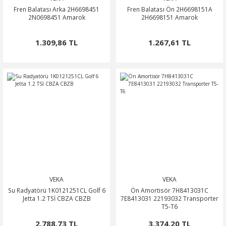
Fren Balatası Arka 2H6698451
Fren Balatası Ön 2H6698151A
2N0698451 Amarok
2H6698151 Amarok
1.309,86 TL
1.267,61 TL
VEKA
VEKA
Su Radyatörü 1K0121251CL Golf 6
Ön Amortisör 7H8413031C
Jetta 1.2 TSİ CBZA CBZB
7E8413031 22193032 Transporter
T5-T6
2.788,73 TL
3.374,20 TL