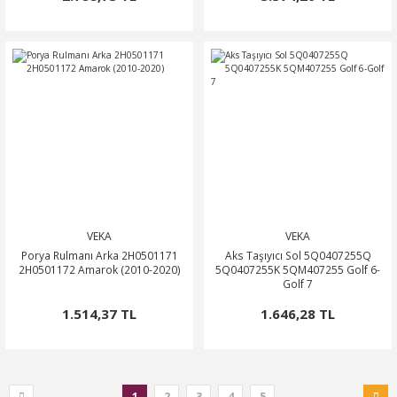
VEKA
VEKA
Porya Rulmanı Arka 2H0501171
Aks Taşıyıcı Sol 5Q0407255Q
2H0501172 Amarok (2010-2020)
5Q0407255K 5QM407255 Golf 6-
Golf 7
1.514,37 TL
1.646,28 TL
1
2
3
4
5