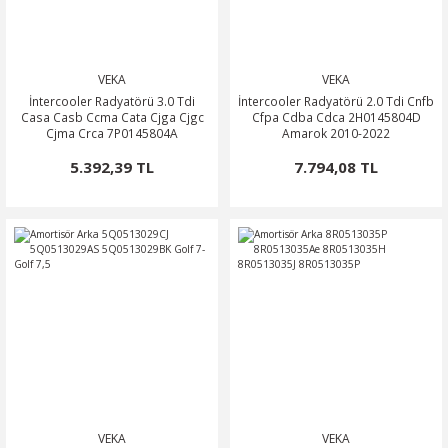
VEKA
VEKA
İntercooler Radyatörü 3.0 Tdi
İntercooler Radyatörü 2.0 Tdi Cnfb
Casa Casb Ccma Cata Cjga Cjgc
Cfpa Cdba Cdca 2H0145804D
Cjma Crca 7P0145804A
Amarok 2010-2022
95811064010
5.392,39 TL
7.794,08 TL
VEKA
VEKA