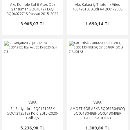
Aks Komple Sol 6 Vites Düz
Aks Kafası İç Triptonik Vites
Şanzuman 3Q0407271AQ
4E0498103 Audi A4 2001-2008
3Q0407271S Passat 2015-2022
3.905,07 TL
1.690,14 TL
VEKA
VEKA
Su Radyatörü 2Q0121253K
AMORTİSÖR ARKA 5Q0513049CQ
5Q0121251Ea Polo 2015-2020-
5Q0513049BF 5Q0513049BR
Golf 7,5
GOLF 7-AUDİ A3
5.236,90 TL
1.309,86 TL