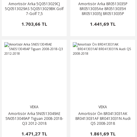
Amortisör Arka 5Q0513029CJ
Amortisör Arka 8R0513035P
5Q0513029AS 5Q0513029BK Golf
8R0513035Ae 8R0513035H
7-Golf 7,5
8R0513035J 8R0513035P
1.703,66 TL
1.441,69 TL
VEKA
VEKA
Amortisör Arka 5N0513049AE
Amortisör Ön 8R0413031AK
5N0513049AP Tiguan 2008-2018-
8R0413031AF 8R0413031N Audi
Q3 2012-2018
Q5 2008-2018
1.471,27 TL
1.861,69 TL