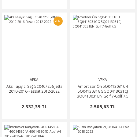
YENİ
VEKA
VEKA
Aks Taşıyıcı Sağ 5C0407256 Jetta
Amortisör Ön 5Q0413031CH
2010-2016-Passat 2012-2022
5Q0413031GG 5Q0413031CJ
3Q0413031BN Golf 7-Golf 7,5
2.332,39 TL
2.505,63 TL