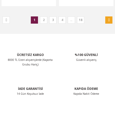
1
2
3
4
..
18
ÜCRETSİZ KARGO
%100 GÜVENLİ
8000 TL Üzeri alışverişlerde (Kaporta
Güvenli alışveriş
Grubu Hariç)
İADE GARANTİSİ
KAPIDA ÖDEME
14 Gün Koşulsuz İade
Kapıda Nakit Ödeme