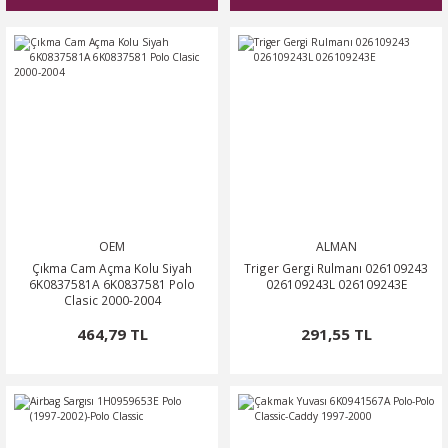
0
OSA
SSAT
OTOR
ROOMSTER
O
O
PERB
ÖN-ALT TAKIM
POLO CLASSİC
ARKA-ALT TAKIM
TERRA MARBELLA
ROQ
SCİROCCO
ŞANZIMAN-VİTES
MA
HARAN
ODİAQ
OEM
ALMAN
Çıkma Cam Açma Kolu Siyah
Triger Gergi Rulmanı 026109243
GUAN
PERİYODİK BAKIM
6K0837581A 6K0837581 Polo
026109243L 026109243E
Clasic 2000-2004
RBAG
TOUAREG
464,79 TL
291,55 TL
OURAN
TRANSPORTER