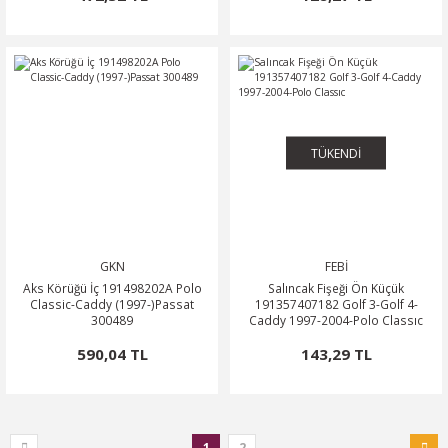
TÜKENDİ
GKN
FEBİ
Aks Körüğü İç 191498202A Polo
Salıncak Fişeği Ön Küçük
Classic-Caddy (1997-)Passat
191357407182 Golf 3-Golf 4-
300489
Caddy 1997-2004-Polo Classıc
590,04 TL
143,29 TL
1
2