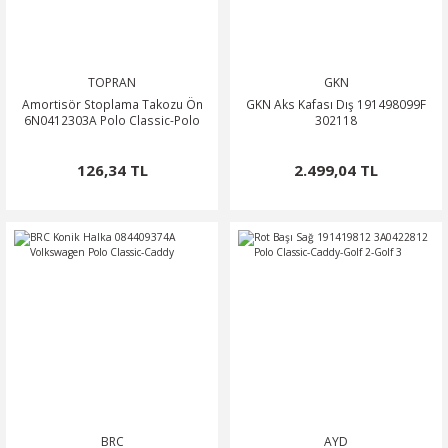
TOPRAN
GKN
Amortisör Stoplama Takozu Ön
GKN Aks Kafası Dış 191498099F
6N0412303A Polo Classic-Polo
302118
126,34 TL
2.499,04 TL
BRC
AYD