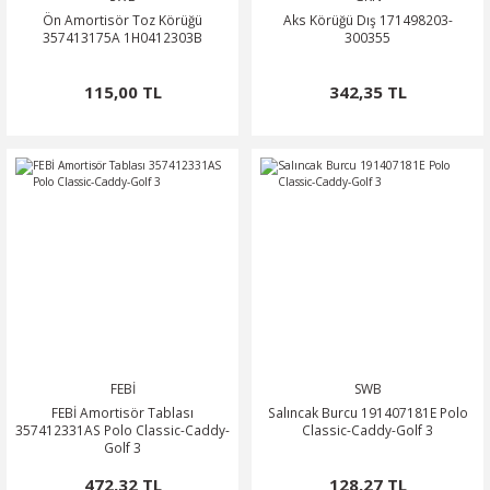
Ön Amortisör Toz Körüğü
Aks Körüğü Dış 171498203-
357413175A 1H0412303B
300355
115,00 TL
342,35 TL
FEBİ
SWB
FEBİ Amortisör Tablası
Salıncak Burcu 191407181E Polo
357412331AS Polo Classic-Caddy-
Classic-Caddy-Golf 3
Golf 3
472,32 TL
128,27 TL