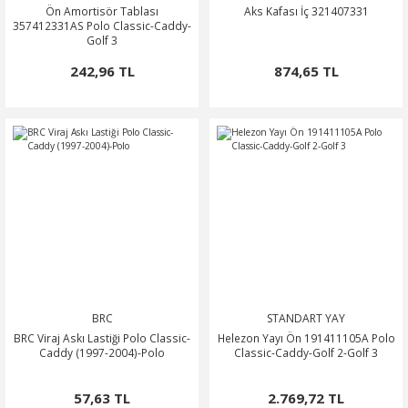
Ön Amortisör Tablası
Aks Kafası İç 321407331
357412331AS Polo Classic-Caddy-
Golf 3
242,96 TL
874,65 TL
BRC
STANDART YAY
BRC Viraj Askı Lastiği Polo Classic-
Helezon Yayı Ön 191411105A Polo
Caddy (1997-2004)-Polo
Classic-Caddy-Golf 2-Golf 3
57,63 TL
2.769,72 TL