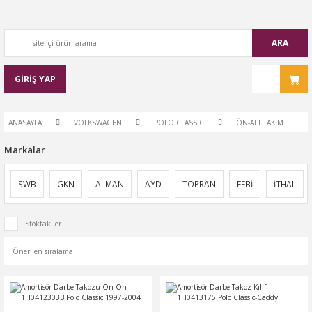
ARA
GİRİŞ YAP
ANASAYFA
VOLKSWAGEN
POLO CLASSİC
ÖN-ALT TAKIM
Markalar
SWB
GKN
ALMAN
AYD
TOPRAN
FEBİ
İTHAL
Stoktakiler