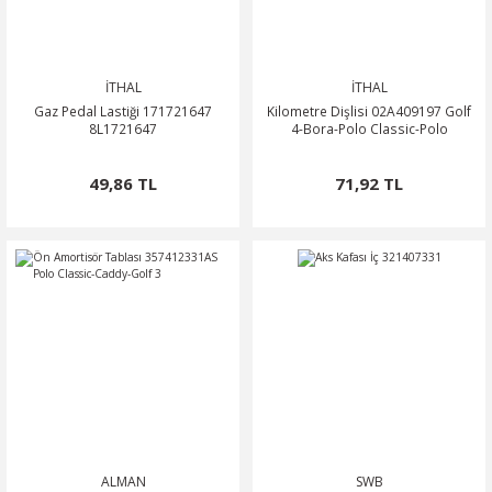
İTHAL
İTHAL
Gaz Pedal Lastiği 171721647
Kilometre Dişlisi 02A409197 Golf
8L1721647
4-Bora-Polo Classic-Polo
49,86 TL
71,92 TL
ALMAN
SWB