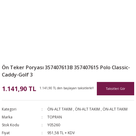
Ön Teker Poryası 357407613B 357407615 Polo Classic-
Caddy-Golf 3
1.141,90 TL
1.141,90 TL den başlayan taksitlerle!!
Taksitleri Gör
Kategori
ÖN-ALT TAKIM
,
ÖN-ALT TAKIM
,
ÖN-ALT TAKIM
Marka
TOPRAN
Stok Kodu
Y05260
Fiyat
951,58 TL + KDV