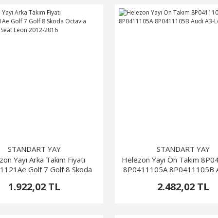
STANDART YAY
STANDART YAY
zon Yayı Arka Takım Fiyatı
Helezon Yayı Ön Takım 8P
121Ae Golf 7 Golf 8 Skoda
8P0411105A 8P0411105B A
 2012-2024 Seat Leon 2012-
Leon
1.922,02 TL
2.482,02 TL
2016