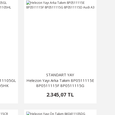
STANDART YAY
411105GL
Helezon Yayı Arka Takım 8P0511115E
05HK
8P0511115F 8P0511115G
8P0511115D Audi A3
2.345,07 TL