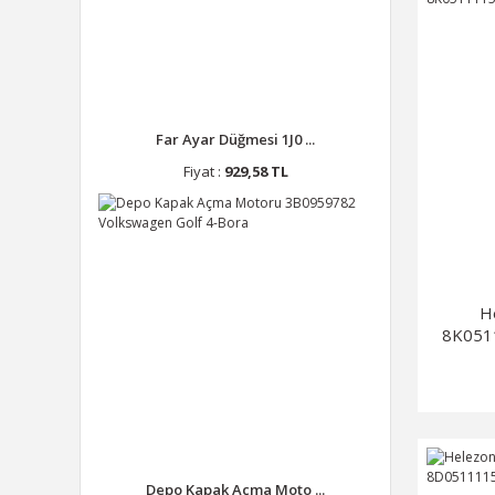
Far Ayar Düğmesi 1J0 ...
Fiyat :
929,58 TL
H
8K051
Depo Kapak Açma Moto ...