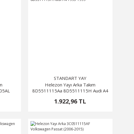
STANDART YAY
ım
Helezon Yayı Arka Takım
05AL
8D5511115Aa 8D5511115H Audi A4
1995-1999
1.922,96 TL