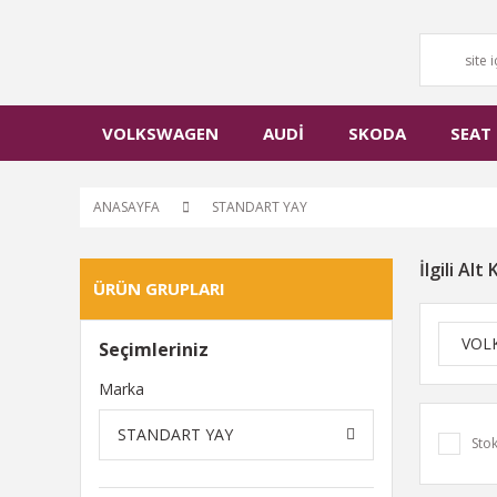
VOLKSWAGEN
AUDİ
SKODA
SEAT
ANASAYFA
STANDART YAY
İlgili Alt
ÜRÜN GRUPLARI
VOL
Seçimleriniz
Marka
STANDART YAY
Stok