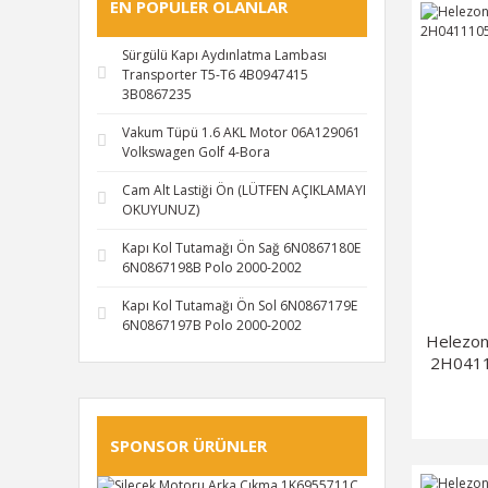
EN POPULER OLANLAR
Sürgülü Kapı Aydınlatma Lambası
Transporter T5-T6 4B0947415
3B0867235
Vakum Tüpü 1.6 AKL Motor 06A129061
Volkswagen Golf 4-Bora
Cam Alt Lastiği Ön (LÜTFEN AÇIKLAMAYI
OKUYUNUZ)
Kapı Kol Tutamağı Ön Sağ 6N0867180E
6N0867198B Polo 2000-2002
Kapı Kol Tutamağı Ön Sol 6N0867179E
6N0867197B Polo 2000-2002
Helezon
2H041
SPONSOR ÜRÜNLER