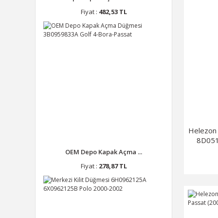
Fiyat :
482,53 TL
Helezon
8D051
OEM Depo Kapak Açma ...
Fiyat :
278,87 TL