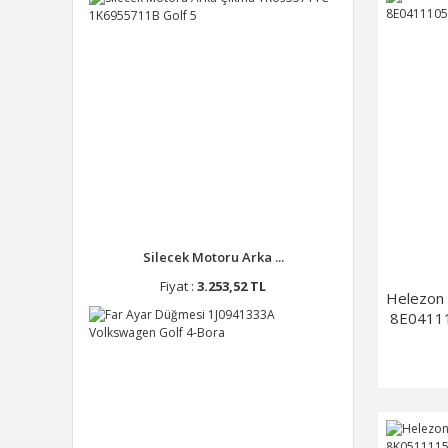
Silecek Motoru Arka ...
Fiyat :
3.253,52 TL
Helezon
8E0411