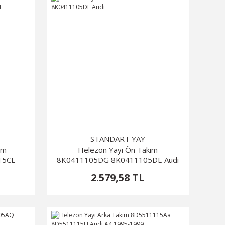
STANDART YAY
ım
Helezon Yayı Ön Takım
15CL
8K0411105DG 8K0411105DE Audi
4
2.579,58 TL