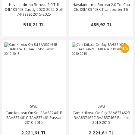
Havalandırma Borusu 2.0 Tdi
Havalandırma Borusu 2.0 Tdi Caa
04L103493 Caddy 2020-2025-Golf
Cfc 03L103493K Transporter T6-
7-Passat 2015-2025
T7
510,21 TL
485,92 TL
YENİ
SWB
SWB
Cam Krikosu Ön Sol 3AA837461B
Cam Krikosu Ön Sağ 3AA837462B
3AA837461C 3AA837461 Passat
3AA837462C 3AA837462 Passat
2010-2015
2010-2015
2.221,61 TL
2.221,61 TL