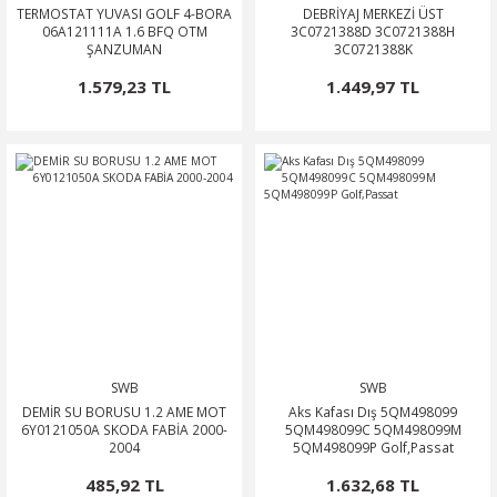
TERMOSTAT YUVASI GOLF 4-BORA
DEBRİYAJ MERKEZİ ÜST
06A121111A 1.6 BFQ OTM
3C0721388D 3C0721388H
ŞANZUMAN
3C0721388K
1.579,23 TL
1.449,97 TL
SWB
SWB
DEMİR SU BORUSU 1.2 AME MOT
Aks Kafası Dış 5QM498099
6Y0121050A SKODA FABİA 2000-
5QM498099C 5QM498099M
2004
5QM498099P Golf,Passat
485,92 TL
1.632,68 TL