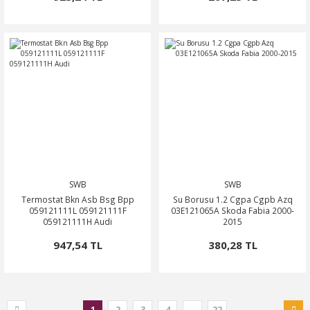
SWB
SWB
Termostat Bkn Asb Bsg Bpp
Su Borusu 1.2 Cgpa Cgpb Azq
059121111L 059121111F
03E121065A Skoda Fabia 2000-
059121111H Audi
2015
947,54 TL
380,28 TL
1
2
3
4
..
22