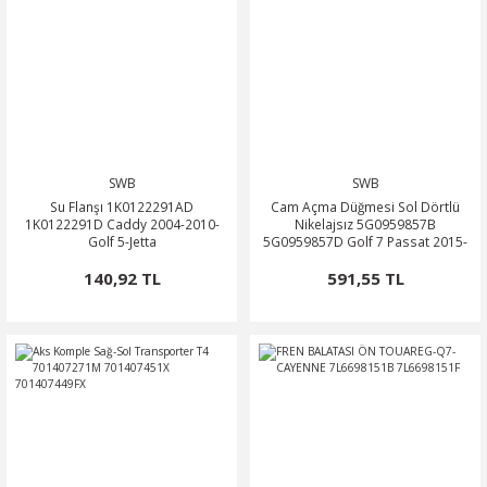
SWB
SWB
Su Flanşı 1K0122291AD
Cam Açma Düğmesi Sol Dörtlü
1K0122291D Caddy 2004-2010-
Nikelajsız 5G0959857B
Golf 5-Jetta
5G0959857D Golf 7 Passat 2015-
2020
140,92 TL
591,55 TL