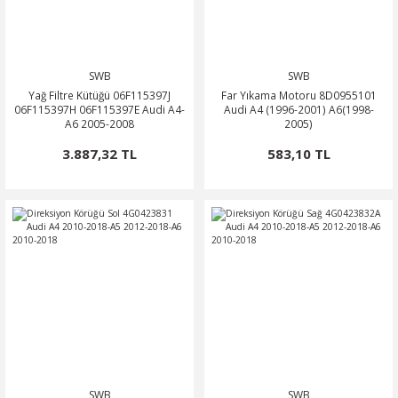
SWB
SWB
Yağ Filtre Kütüğü 06F115397J
Far Yıkama Motoru 8D0955101
06F115397H 06F115397E Audi A4-
Audi A4 (1996-2001) A6(1998-
A6 2005-2008
2005)
3.887,32 TL
583,10 TL
SWB
SWB