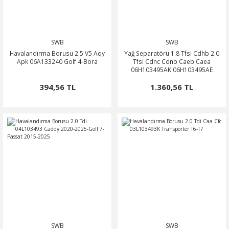
SWB
SWB
Havalandırma Borusu 2.5 V5 Aqy
Yağ Separatörü 1.8 Tfsi Cdhb 2.0
Apk 06A133240 Golf 4-Bora
Tfsi Cdnc Cdnb Caeb Caea
06H103495AK 06H103495AE
394,56 TL
1.360,56 TL
SWB
SWB