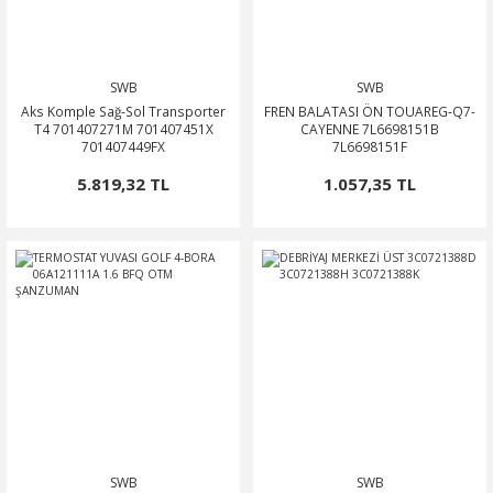
SWB
SWB
Aks Komple Sağ-Sol Transporter
FREN BALATASI ÖN TOUAREG-Q7-
T4 701407271M 701407451X
CAYENNE 7L6698151B
701407449FX
7L6698151F
5.819,32 TL
1.057,35 TL
SWB
SWB