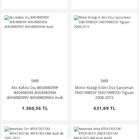
SWB
SWB
Aks Kafası Dış 8K0498099F
Motor Kulağı 6 İleri Düz Şanzıman
4H0498099 4H0498099A
5N0199855F 5N0199855D Tiguan
4H0498099V 4H0498099AV Audi
2008-2015
1.360,56 TL
631,69 TL