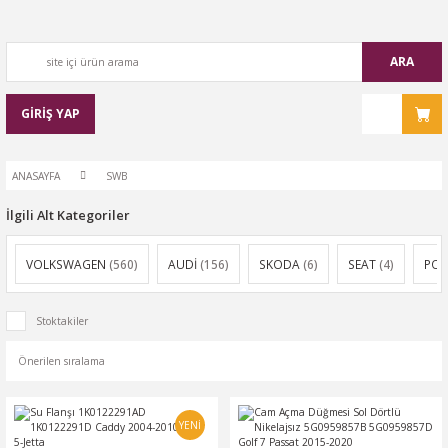
ARA
GİRİŞ YAP
ANASAYFA
SWB
İlgili Alt Kategoriler
VOLKSWAGEN
(560)
AUDİ
(156)
SKODA
(6)
SEAT
(4)
POR
Stoktakiler
YENİ