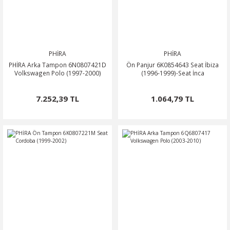
NTO
PASSAT CC
PHİRA
PHİRA
PHİRA Arka Tampon 6N0807421D
Ön Panjur 6K0854643 Seat İbiza
KAPLUMBAĞA
Volkswagen Polo (1997-2000)
(1996-1999)-Seat İnca
OC
7.252,39 TL
1.064,79 TL
RTEON
GO
PHAETON
CROS