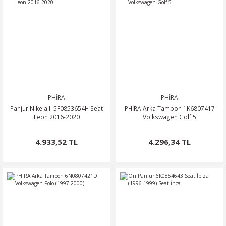
0
OSA
SSAT
OTOR
ROOMSTER
O
O
PERB
ÖN-ALT TAKIM
POLO CLASSİC
ARKA-ALT TAKIM
TERRA MARBELLA
ROQ
SCİROCCO
ŞANZIMAN-VİTES
PHİRA
PHİRA
Panjur Nikelajlı 5F0853654H Seat
PHİRA Arka Tampon 1K6807417
Leon 2016-2020
Volkswagen Golf 5
MA
HARAN
ODİAQ
4.933,52 TL
4.296,34 TL
GUAN
PERİYODİK BAKIM
RBAG
TOUAREG
OURAN
TRANSPORTER