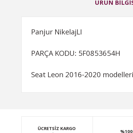
ÜRÜN BILGIS
Panjur NikelajLI
PARÇA KODU: 5F0853654H
Seat Leon 2016-2020 modelleri
Bu ürünün fiyat bilgisi, resim, ürün açıklamalarında ve d
Görüş ve önerileriniz için teşekkür ederiz.
Ürün resmi kalitesiz, bozuk veya görüntülenemiyor.
ÜCRETSİZ KARGO
%100