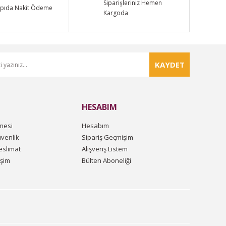
Siparişleriniz Hemen
pıda Nakit Ödeme
Kargoda
KAYDET
HESABIM
mesi
Hesabım
üvenlik
Sipariş Geçmişim
slimat
Alışveriş Listem
işim
Bülten Aboneliği