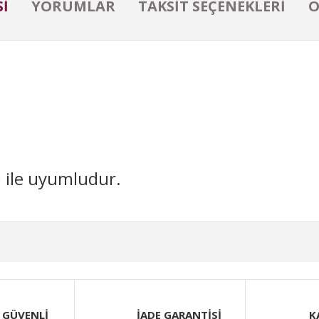
I
YORUMLAR
TAKSIT SEÇENEKLERI
Ö
 ile uyumludur.
iğer konularda yetersiz gördüğünüz noktaları öneri formunu kullanarak taraf
Bu ürüne ilk yorumu siz yapın!
 GÜVENLİ
İADE GARANTİSİ
K