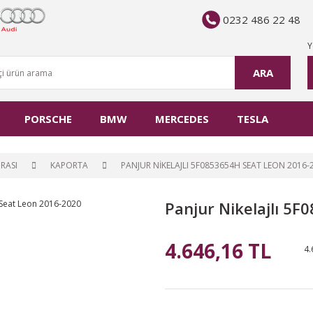
0232 486 22 48
Y
ARA
PORSCHE
BMW
MERCEDES
TESLA
RASI
KAPORTA
PANJUR NIKELAJLI 5F0853654H SEAT LEON 2016-
Panjur Nikelajlı 5
4.646,16 TL
4.