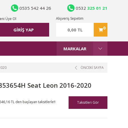
0535 542 44 26
0532
325 01 21
Alışveriş Sepetim
eni Üye Ol
0
0,00 TL
GİRİŞ YAP
MARKALAR
2020
ÖNCEKİ SAYFA
F0853654H Seat Leon 2016-2020
646,16 TL den başlayan taksitlerle!!
Taksitleri Gör