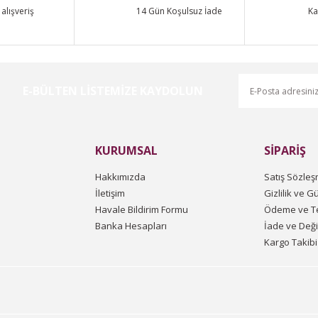
Yorum Yaz
alışveriş
14 Gün Koşulsuz İade
Ka
E-BÜLTEN LİSTEMİZE KAYDOLUN
KURUMSAL
SİPARİŞ
Gönder
Hakkımızda
Satış Sözleş
İletişim
Gizlilik ve G
Havale Bildirim Formu
Ödeme ve Te
Banka Hesapları
İade ve Değ
Kargo Takibi