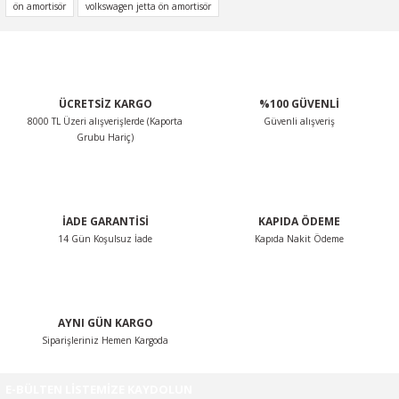
konularda yetersiz gördüğünüz noktaları öneri formunu
ön amortisör
volkswagen jetta ön amortisör
kullanarak tarafımıza iletebilirsiniz.
Görüş ve önerileriniz için teşekkür ederiz.
Ürün resmi kalitesiz, bozuk veya görüntülenemiyor.
ÜCRETSİZ KARGO
%100 GÜVENLİ
Ürün açıklamasında eksik bilgiler bulunuyor.
8000 TL Üzeri alışverişlerde (Kaporta
Güvenli alışveriş
Ürün bilgilerinde hatalar bulunuyor.
Grubu Hariç)
Ürün fiyatı diğer sitelerden daha pahalı.
Bu ürüne benzer farklı alternatifler olmalı.
İADE GARANTİSİ
KAPIDA ÖDEME
14 Gün Koşulsuz İade
Kapıda Nakit Ödeme
Gönder
AYNI GÜN KARGO
Siparişleriniz Hemen Kargoda
E-BÜLTEN LİSTEMİZE KAYDOLUN