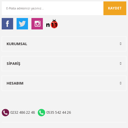
KAYDET
KURUMSAL
SİPARİŞ
HESABIM
0232 486 22 48
0535 542 44 26