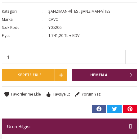
NTO
Kategori
ŞANZIMAN-VİTES
,
ŞANZIMAN-VİTES
Marka
CAVO
PASSAT CC
Stok Kodu
Y05206
Fiyat
1.741,20 TL + KDV
KAPLUMBAĞA
OC
RTEON
SEPETE EKLE
HEMEN AL
GO
Tavsiye Et
Yorum Yaz
PHAETON
Ürün Bilgisi
CROS