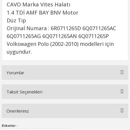
CAVO Marka Vites Halatı
1.4 TDİ AMF BAY BNV Motor
Düz Tip
Orijinal Numara : 6R0711265D 6Q0711265AC
6Q0711265AG 6Q0711265AN 6Q0711265P
Volkswagen Polo (2002-2010) modelleri için
uygundur.
Yorumlar
Taksit Seçenekleri
Bu ürüne ilk yorumu siz yapın!
Önerileriniz
Yorum Yaz
Bu ürünün fiyat bilgisi, resim, ürün açıklamalarında ve diğer
Etiketler :