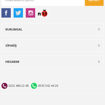
KAYDET
KURUMSAL
SİPARİŞ
HESABIM
0232 486 22 48
0535 542 44 26