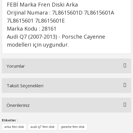
FEBİ Marka Fren Diski Arka
Orijinal Numara : 7L8615601D 7L8615601A
7L8615601 7L8615601E
Marka Kodu : 28161
Audi Q7 (2007-2013) - Porsche Cayenne
modelleri için uygundur.
Yorumlar
Taksit Seçenekleri
Bu ürüne ilk yorumu siz yapın!
Önerileriniz
Yorum Yaz
Bu ürünün fiyat bilgisi, resim, ürün açıklamalarında ve diğer
Etiketler :
konularda yetersiz gördüğünüz noktaları öneri formunu
arka fren disk
audi q7 fren disk
porsche fren disk
kullanarak tarafımıza iletebilirsiniz.