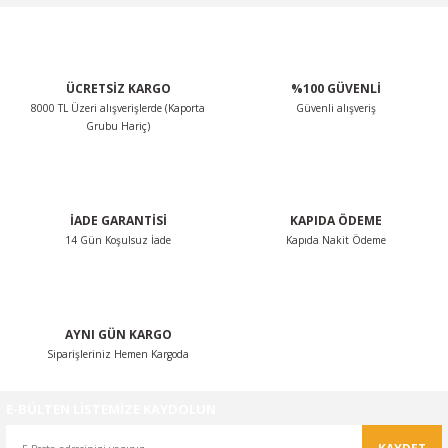
Görüş ve önerileriniz için teşekkür ederiz.
Ürün resmi kalitesiz, bozuk veya görüntülenemiyor.
ÜCRETSİZ KARGO
%100 GÜVENLİ
Ürün açıklamasında eksik bilgiler bulunuyor.
8000 TL Üzeri alışverişlerde (Kaporta
Güvenli alışveriş
Ürün bilgilerinde hatalar bulunuyor.
Grubu Hariç)
Ürün fiyatı diğer sitelerden daha pahalı.
Bu ürüne benzer farklı alternatifler olmalı.
İADE GARANTİSİ
KAPIDA ÖDEME
14 Gün Koşulsuz İade
Kapıda Nakit Ödeme
Gönder
AYNI GÜN KARGO
Siparişleriniz Hemen Kargoda
E-BÜLTEN LİSTEMİZE KAYDOLUN