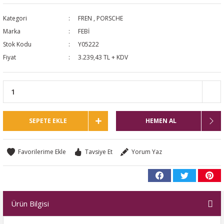
NTO
Kategori
FREN
,
PORSCHE
Marka
FEBİ
PASSAT CC
Stok Kodu
Y05222
Fiyat
3.239,43 TL + KDV
KAPLUMBAĞA
OC
RTEON
SEPETE EKLE
HEMEN AL
GO
Tavsiye Et
Yorum Yaz
PHAETON
Ürün Bilgisi
CROS