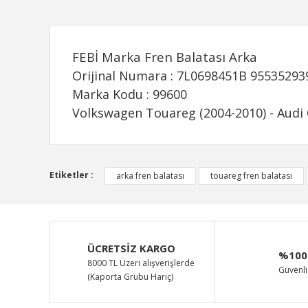
FEBİ Marka Fren Balatası Arka
Orijinal Numara : 7L0698451B 9553529
Marka Kodu : 99600
Volkswagen Touareg (2004-2010) - Audi 
Bu ürünün fiyat bilgisi, resim, ürün açıklamalarında ve d
Etiketler :
arka fren balatası
touareg fren balatası
Görüş ve önerileriniz için teşekkür ederiz.
Ürün resmi kalitesiz, bozuk veya görüntülenemiyor.
Ürün açıklamasında eksik bilgiler bulunuyor.
ÜCRETSİZ KARGO
%100
Ürün bilgilerinde hatalar bulunuyor.
8000 TL Üzeri alışverişlerde
Güvenli 
(Kaporta Grubu Hariç)
Ürün fiyatı diğer sitelerden daha pahalı.
Bu ürüne benzer farklı alternatifler olmalı.