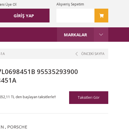
Alışveriş Sepetim
eni Üye Ol
GİRİŞ YAP
MARKALAR
51A
ÖNCEKİ SAYFA
a 7L0698451B 95535293900
8451A
652,11 TL den başlayan taksitlerle!!
Taksitleri Gör
EN
,
PORSCHE