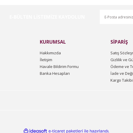
E-BÜLTEN LİSTEMİZE KAYDOLUN
Gönder
KURUMSAL
SİPARİŞ
Hakkımızda
Satış Sözleş
İletişim
Gizlilik ve G
Havale Bildirim Formu
Ödeme ve Te
Banka Hesapları
İade ve Değ
Kargo Takibi
ile
ideasoft
e-