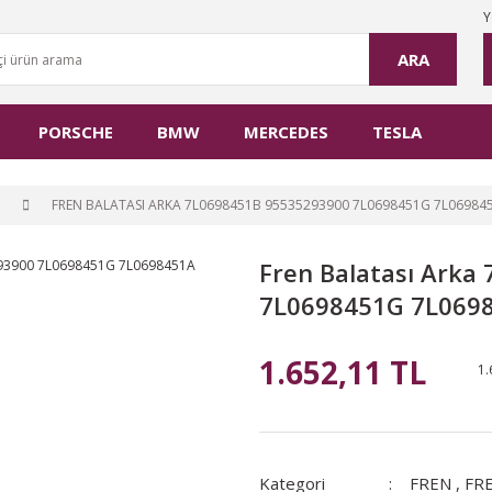
Y
ARA
PORSCHE
BMW
MERCEDES
TESLA
FREN BALATASI ARKA 7L0698451B 95535293900 7L0698451G 7L06984
Fren Balatası Ark
7L0698451G 7L069
1.652,11 TL
1.
Kategori
FREN
,
FR