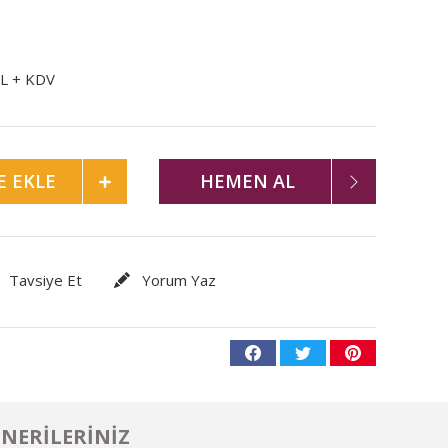
TL + KDV
E EKLE
HEMEN AL
Tavsiye Et
Yorum Yaz
NERILERINIZ