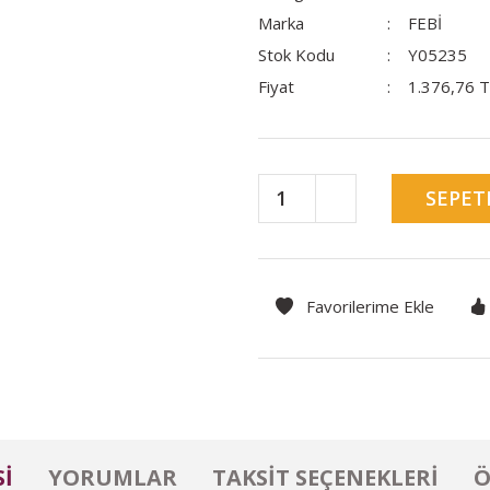
Marka
FEBİ
Stok Kodu
Y05235
Fiyat
1.376,76 
SEPET
I
YORUMLAR
TAKSIT SEÇENEKLERI
Ö