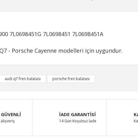
3900 7L0698451G 7L0698451 7L0698451A
Q7 - Porsche Cayenne modelleri için uygundur.
iğer konularda yetersiz gördüğünüz noktaları öneri formunu kullanarak taraf
audi q7 fren balatası
porsche fren balatası
Bu ürüne ilk yorumu siz yapın!
Yorum Yaz
 GÜVENLİ
İADE GARANTİSİ
K
alışveriş
14 Gün Koşulsuz İade
Ka