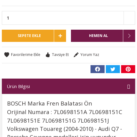
SEPETE EKLE
HEMEN AL
Tavsiye Et
Yorum Yaz
Ürün Bilgisi
BOSCH Marka Fren Balatası Ön
7L0698151A 7L0698151C
Orijinal Numara :
7L0698151E 7L0698151G 7L0698151J
Volkswagen Touareg (2004-2010) - Audi Q7 -