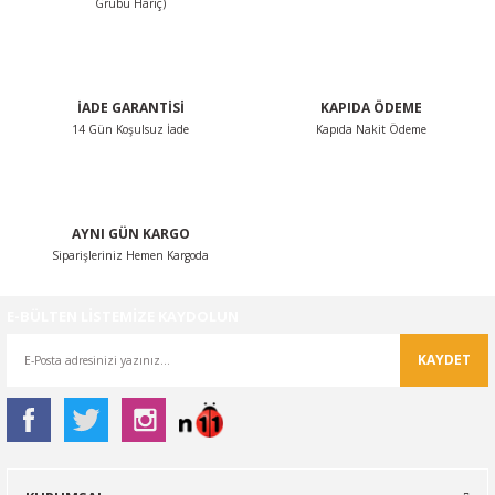
Grubu Hariç)
Bu ürüne benzer farklı alternatifler olmalı.
İADE GARANTİSİ
KAPIDA ÖDEME
14 Gün Koşulsuz İade
Kapıda Nakit Ödeme
Gönder
AYNI GÜN KARGO
Siparişleriniz Hemen Kargoda
E-BÜLTEN LİSTEMİZE KAYDOLUN
KAYDET