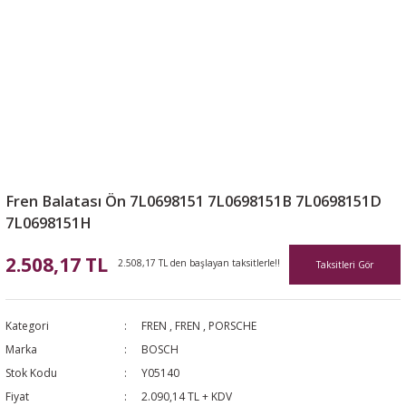
Fren Balatası Ön 7L0698151 7L0698151B 7L0698151D
7L0698151H
2.508,17 TL
2.508,17 TL den başlayan taksitlerle!!
Taksitleri Gör
Kategori
FREN
,
FREN
,
PORSCHE
Marka
BOSCH
Stok Kodu
Y05140
Fiyat
2.090,14 TL + KDV