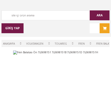
ARA
GİRİŞ YAP
ANASAYFA
VOLKSWAGEN
TOUAREG
FREN
FREN BALAT