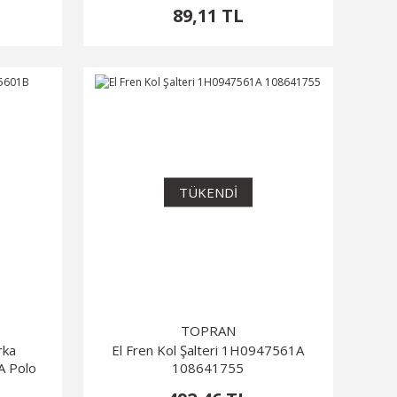
Polo
89,11 TL
TÜKENDİ
TOPRAN
rka
El Fren Kol Şalteri 1H0947561A
 Polo
108641755