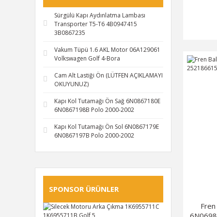
VEKA (1)
Sürgülü Kapı Aydınlatma Lambası
Transporter T5-T6 4B0947415
3B0867235
Vakum Tüpü 1.6 AKL Motor 06A129061
Volkswagen Golf 4-Bora
Cam Alt Lastiği Ön (LÜTFEN AÇIKLAMAYI
OKUYUNUZ)
Kapı Kol Tutamağı Ön Sağ 6N0867180E
6N0867198B Polo 2000-2002
Kapı Kol Tutamağı Ön Sol 6N0867179E
6N0867197B Polo 2000-2002
SPONSOR ÜRÜNLER
Fren
6N0698