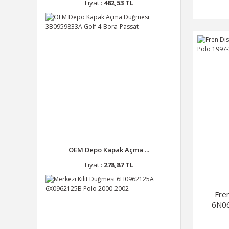
Fiyat :
482,53 TL
OEM Depo Kapak Açma ...
Fiyat :
278,87 TL
Fre
6N06