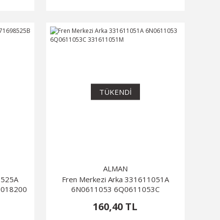
TÜKENDİ
ALMAN
98525A
Fren Merkezi Arka 331611051A
1018200
6N0611053 6Q0611053C
331611051M
160,40 TL