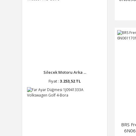
Silecek Motoru Arka ...
Fiyat :
3.253,52 TL
BRS F
6N06