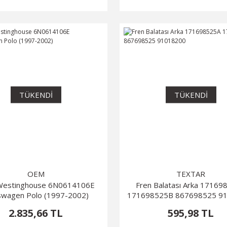
TÜKENDİ
TÜKENDİ
OEM
TEXTAR
estinghouse 6N0614106E
Fren Balatası Arka 1716
swagen Polo (1997-2002)
171698525B 867698525 9
2.835,66 TL
595,98 TL