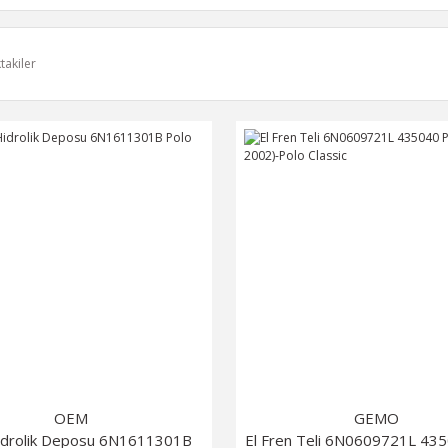
takiler
OEM
GEMO
idrolik Deposu 6N1611301B
El Fren Teli 6N0609721L 43