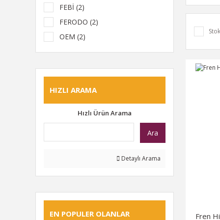
FEBİ (2)
FERODO (2)
Stok
OEM (2)
SWB (2)
TOPRAN (2)
WALBURG (2)
HIZLI ARAMA
ALMAN (1)
BOSCH (1)
Hızlı Ürün Arama
BRS (1)
Ara
CAVO (1)
CİFAM METELLİ (1)
Detaylı Arama
GEMO (1)
İTHAL (1)
MEYLE (1)
EN POPULER OLANLAR
TEXTAR (1)
Fren H