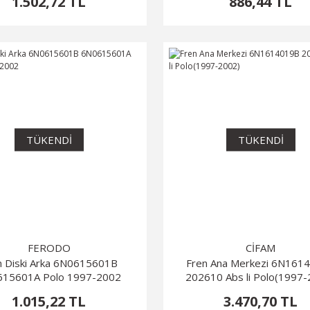
1.502,72 TL
886,44 TL
TÜKENDİ
TÜKENDİ
FERODO
CİFAM
n Diski Arka 6N0615601B
Fren Ana Merkezi 6N161
15601A Polo 1997-2002
202610 Abs li Polo(1997
1.015,22 TL
3.470,70 TL