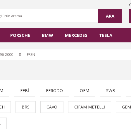
Y
ARA
PORSCHE
BMW
MERCEDES
TESLA
96-2000
FREN
AM
FEBİ
FERODO
OEM
SWB
CH
BRS
CAVO
CİFAM METELLİ
GE
A