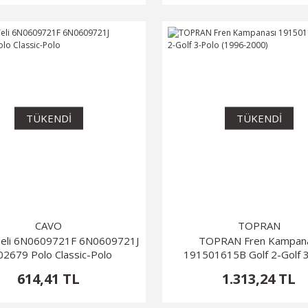
TÜKENDİ
TÜKENDİ
CAVO
TOPRAN
 Teli 6N0609721F 6N0609721J
TOPRAN Fren Kampan
02679 Polo Classic-Polo
191501615B Golf 2-Golf 
(1996-2000)
614,41 TL
1.313,24 TL