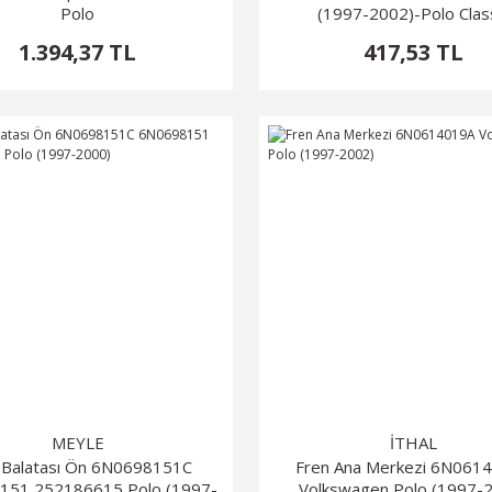
Polo
(1997-2002)-Polo Clas
1.394,37 TL
417,53 TL
MEYLE
İTHAL
 Balatası Ön 6N0698151C
Fren Ana Merkezi 6N061
151 252186615 Polo (1997-
Volkswagen Polo (1997-