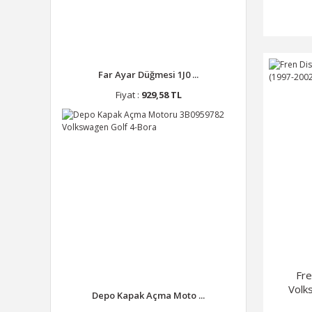
Far Ayar Düğmesi 1J0 ...
Fiyat :
929,58 TL
Fr
Volk
Depo Kapak Açma Moto ...