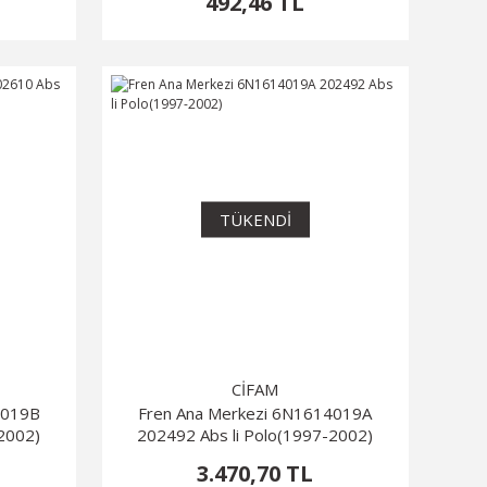
492,46 TL
TÜKENDİ
CİFAM
4019B
Fren Ana Merkezi 6N1614019A
-2002)
202492 Abs li Polo(1997-2002)
3.470,70 TL