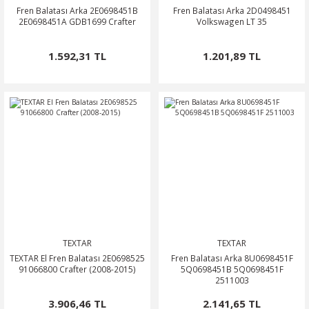
Fren Balatası Arka 2E0698451B
Fren Balatası Arka 2D0498451
2E0698451A GDB1699 Crafter
Volkswagen LT 35
1.592,31 TL
1.201,89 TL
TEXTAR
TEXTAR
TEXTAR El Fren Balatası 2E0698525
Fren Balatası Arka 8U0698451F
91066800 Crafter (2008-2015)
5Q0698451B 5Q0698451F
2511003
3.906,46 TL
2.141,65 TL