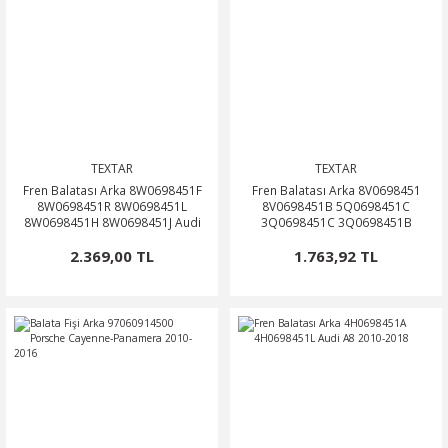
TEXTAR
TEXTAR
Fren Balatası Arka 8W0698451F
Fren Balatası Arka 8V0698451
8W0698451R 8W0698451L
8V0698451B 5Q0698451C
8W0698451H 8W0698451J Audi
3Q0698451C 3Q0698451B
2500801
2.369,00 TL
1.763,92 TL