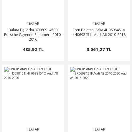
TEXTAR
TEXTAR
Balata Fişi Arka 97060914500
Fren Balatası Arka 4H0698451A
Porsche Cayenne-Panamera 2010-
4H0698451L Audi A8 2010-2018
2016
485,92 TL
3.061,27 TL
TEXTAR
TEXTAR