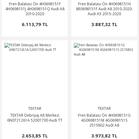
Fren Balatası Ön 4H0698151F
Fren Balatası Ön 4H0698151H
4H0698151J 4H0698151Q Audi A8
8R0698151F Audi A8 2010-2020-
2010-2020
Audi A5 2015-2020
6.113,79 TL
3.887,32 TL
TEXTAR
TEXTAR
TEXTAR Debriyaj Alt Merkezi
Fren Balatası Ön 4H0698151G
6N0721261A 52001700 Audi TT
4G0698151M 4G0698151S
2515802 Audi A8
2.653,85 TL
3.973,82 TL