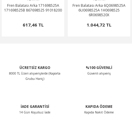
Fren Balatası Arka 171698525A
Fren Balatası Arka 6Q0698525A
171698525B 867698525 91018200
6U0698525A 1H0698525
6R0698520X
617,46 TL
1.044,72 TL
ÜCRETSİZ KARGO
%100 GÜVENLİ
8000 TL Üzeri alışverişlerde (Kaporta
Güvenli alışveriş
Grubu Hariç)
İADE GARANTİSİ
KAPIDA ÖDEME
14 Gün Koşulsuz İade
Kapıda Nakit Ödeme