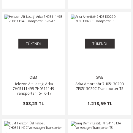
TÜKENDİ
TÜKENDİ
OEM
SWB
Helezon Alt Lastiği Arka
Arka Amortisör 7H0513029D
7H0511149B 7H0511149
7E0513029C Transporter T5
Transporter T5-T6-T7
308,23 TL
1.218,59 TL