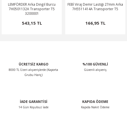
LEMFÖRDER Arka Dingil Burcu
FEBİ Viraj Demir Lastiği 27mm Arka
7H0501132A Transporter T5
7H5511414A Transporter T5
3200001
543,15 TL
166,95 TL
ÜCRETSİZ KARGO
%100 GÜVENLİ
8000 TL Üzeri alışverişlerde (Kaporta
Güvenli alışveriş
Grubu Hariç)
İADE GARANTİSİ
KAPIDA ÖDEME
14 Gün Koşulsuz İade
Kapıda Nakit Ödeme