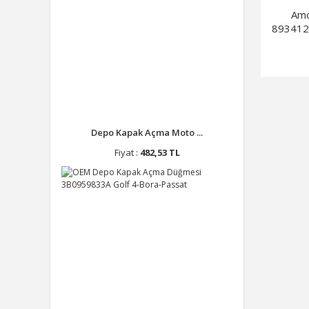
Amo
893412
Depo Kapak Açma Moto ...
Fiyat :
482,53 TL