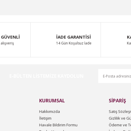
 GÜVENLİ
İADE GARANTİSİ
K
alışveriş
14 Gün Koşulsuz İade
Ka
E-BÜLTEN LİSTEMİZE KAYDOLUN
KURUMSAL
SİPARİŞ
Hakkımızda
Satış Sözleş
İletişim
Gizlilik ve G
Havale Bildirim Formu
Ödeme ve Te