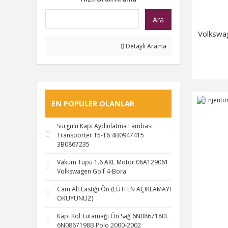
Ara
Volkswag
Detaylı Arama
EN POPULER OLANLAR
Sürgülü Kapı Aydınlatma Lambası
Transporter T5-T6 4B0947415
3B0867235
Vakum Tüpü 1.6 AKL Motor 06A129061
Volkswagen Golf 4-Bora
Cam Alt Lastiği Ön (LÜTFEN AÇIKLAMAYI
OKUYUNUZ)
Kapı Kol Tutamağı Ön Sağ 6N0867180E
6N0867198B Polo 2000-2002