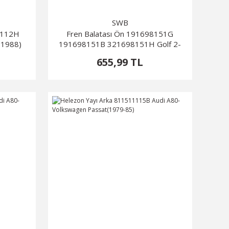
SWB
5112H
Fren Balatası Ön 191698151G
-1988)
191698151B 321698151H Golf 2-
Passat
655,99 TL