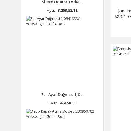
Silecek Motoru Arka ...
Şanzım
Fiyat :
3.253,52 TL
A80(197
Far Ayar Düğmesi 1J0 ...
Fiyat :
929,58 TL