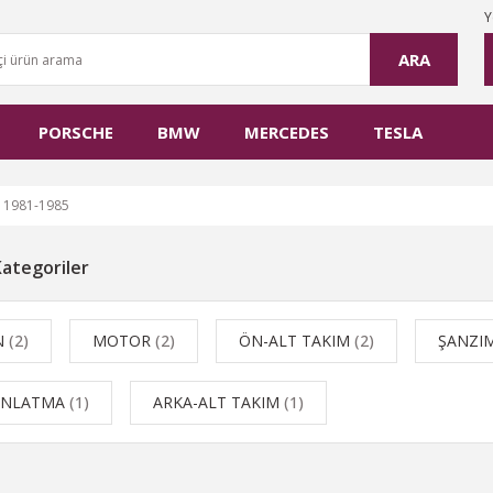
Y
ARA
PORSCHE
BMW
MERCEDES
TESLA
 1981-1985
 Kategoriler
N
(2)
MOTOR
(2)
ÖN-ALT TAKIM
(2)
ŞANZI
INLATMA
(1)
ARKA-ALT TAKIM
(1)