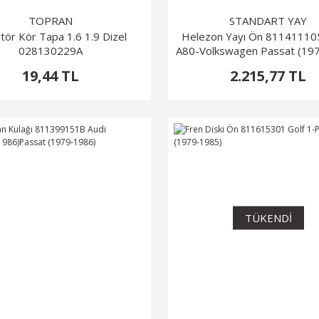
TOPRAN
STANDART YAY
tör Kör Tapa 1.6 1.9 Dizel
Helezon Yayı Ön 81141110
028130229A
A80-Volkswagen Passat (19
19,44 TL
2.215,77 TL
TÜKENDİ