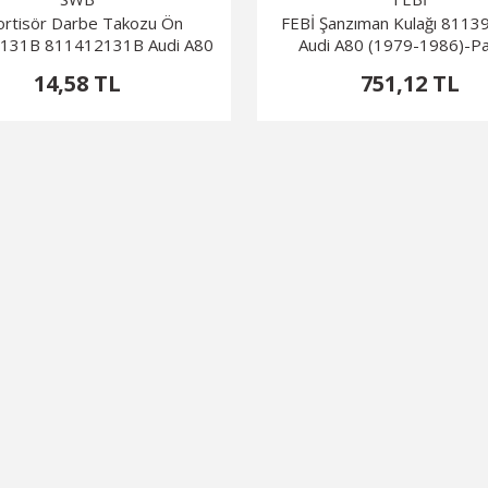
rtisör Darbe Takozu Ön
FEBİ Şanzıman Kulağı 811
131B 811412131B Audi A80
Audi A80 (1979-1986)-P
14,58 TL
751,12 TL