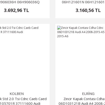
H906036H 06H906036Q
06H121601N 06H121601K
H906036B 06H906036D
3.692,96 TL
3.160,56 TL
KOLBEN
ELRİNG
k Std 2.0 Tsi Cdnc Caeb Caed
Zincir Kapak Contası Cdha
105701R 37111600 Audi
06D103121B Audi A4 2008-