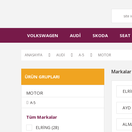
VOLKSWAGEN
AUDİ
SKODA
SEAT
ANASAYFA
AUDİ
A-5
MOTOR
Markalar
ÜRÜN GRUPLARI
ELR
MOTOR
A-5
AYD
Tüm Markalar
ALM
ELRİNG (28)