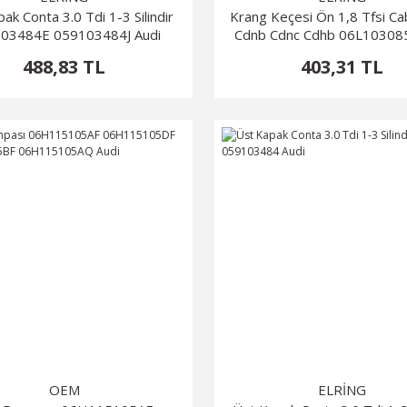
ak Conta 3.0 Tdi 1-3 Silindir
Krang Keçesi Ön 1,8 Tfsi C
03484E 059103484J Audi
Cdnb Cdnc Cdhb 06L10308
488,83 TL
403,31 TL
OEM
ELRİNG