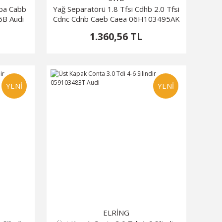
aba Cabb
Yağ Separatörü 1.8 Tfsi Cdhb 2.0 Tfsi
5B Audi
Cdnc Cdnb Caeb Caea 06H103495AK
06H103495AE
1.360,56 TL
YENİ
YENİ
ELRİNG