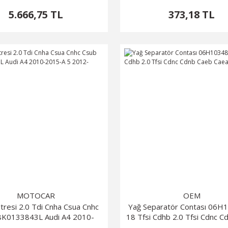
2008-2015-A6
5.666,75 TL
373,18 TL
MOTOCAR
OEM
ltresi 2.0 Tdi Cnha Csua Cnhc
Yağ Separatör Contası 06H
8K0133843L Audi A4 2010-
18 Tfsi Cdhb 2.0 Tfsi Cdnc 
15-A 5 2012-2018-Q 5
Caea