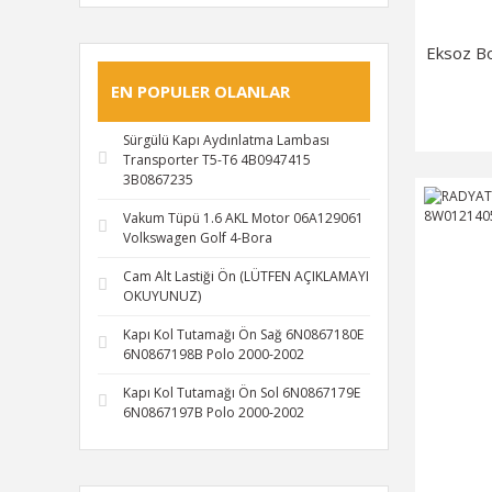
LUKA (2)
ALMAN (1)
Eksoz B
BETTO (1)
EN POPULER OLANLAR
BREMİ (1)
Sürgülü Kapı Aydınlatma Lambası
FİLTRON (1)
Transporter T5-T6 4B0947415
3B0867235
HENGST (1)
MAHER (1)
Vakum Tüpü 1.6 AKL Motor 06A129061
Volkswagen Golf 4-Bora
MAHLE (1)
Cam Alt Lastiği Ön (LÜTFEN AÇIKLAMAYI
MOTOCAR (1)
OKUYUNUZ)
PİERBURG (1)
Kapı Kol Tutamağı Ön Sağ 6N0867180E
TETİK (1)
6N0867198B Polo 2000-2002
VALEO (1)
Kapı Kol Tutamağı Ön Sol 6N0867179E
6N0867197B Polo 2000-2002
VEKA (1)
YAN SANAYİ (1)