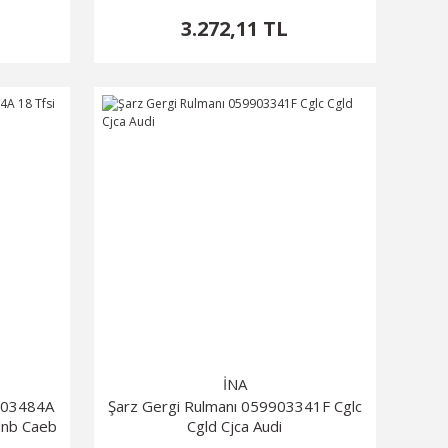
2012-2016-A5 2012-2018-A6
3.272,11 TL
İNA
103484A
Şarz Gergi Rulmanı 059903341F Cglc
Cdnb Caeb
Cgld Cjca Audi