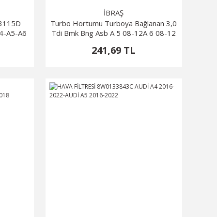
İBRAŞ
53115D
Turbo Hortumu Turboya Bağlanan 3,0
4-A5-A6
Tdi Bmk Bng Asb A 5 08-12A 6 08-12
059145834D 059145834C
241,69 TL