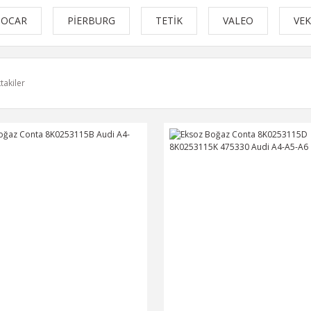
OCAR
PİERBURG
TETİK
VALEO
VE
takiler