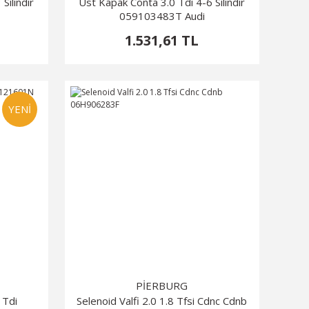
Silindir
Üst Kapak Conta 3.0 Tdi 4-6 Silindir
059103483T Audi
1.531,61 TL
YENİ
PİERBURG
 Tdi
Selenoid Valfi 2.0 1.8 Tfsi Cdnc Cdnb