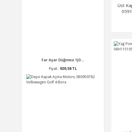
Üst Kap
0591
Far Ayar Düğmesi 1J0 ...
Fiyat :
929,58 TL