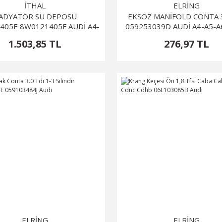
İTHAL
ELRİNG
ADYATÖR SU DEPOSU
EKSOZ MANİFOLD CONTA 3
405E 8W0121405F AUDİ A4-
059253039D AUDİ A4-A5-A
AUDİ A5
2018
1.503,85 TL
276,97 TL
ELRİNG
ELRİNG