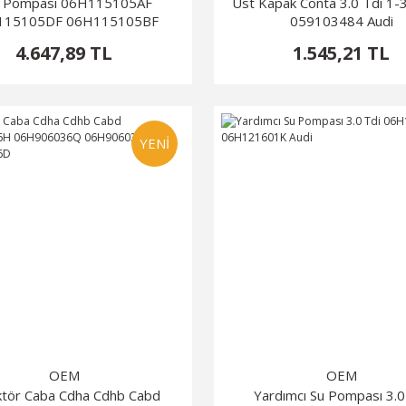
 Pompası 06H115105AF
Üst Kapak Conta 3.0 Tdi 1-3 
115105DF 06H115105BF
059103484 Audi
06H115105AQ Audi
4.647,89 TL
1.545,21 TL
YENİ
OEM
OEM
ktör Caba Cdha Cdhb Cabd
Yardımcı Su Pompası 3.0