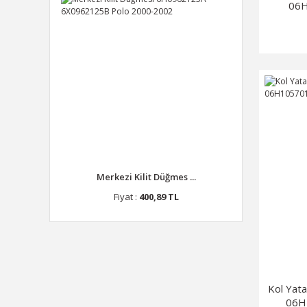
06
06
Merkezi Kilit Düğmes ...
Fiyat :
400,89 TL
Kol Yata
06H