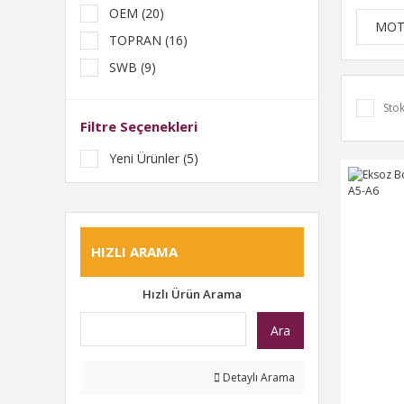
OEM (20)
MOT
TOPRAN (16)
SWB (9)
KOLBEN (6)
Stok
FEBİ (4)
Filtre Seçenekleri
GK (3)
Yeni Ürünler (5)
İTHAL (3)
TR (3)
AYD (2)
HIZLI ARAMA
BEHR (2)
CONTİTECH (2)
Hızlı Ürün Arama
FAE (2)
Ara
İBRAŞ (2)
İNA (2)
Detaylı Arama
LEMFÖRDER (2)