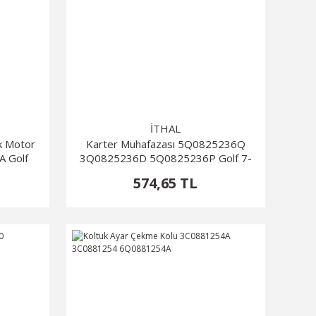
İTHAL
k Motor
Karter Muhafazası 5Q0825236Q
 Golf
3Q0825236D 5Q0825236P Golf 7-
Tiguan
Passat
574,65 TL