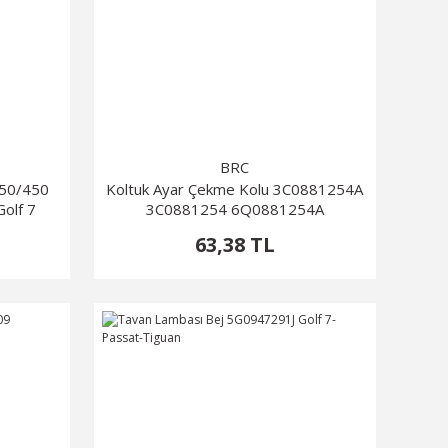
BRC
650/450
Koltuk Ayar Çekme Kolu 3C0881254A
olf 7
3C0881254 6Q0881254A
63,38 TL