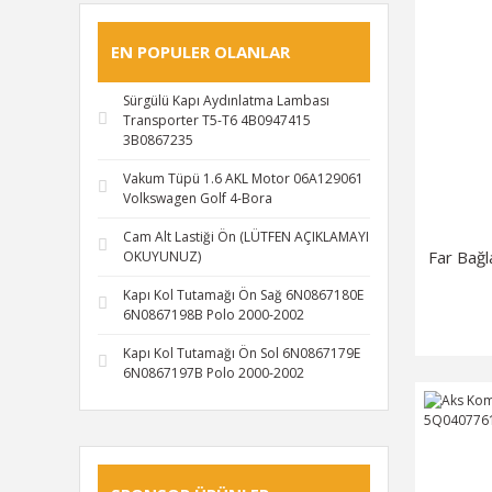
LUK (7)
BRC (6)
EN POPULER OLANLAR
İBRAŞ (6)
Sürgülü Kapı Aydınlatma Lambası
MOTOCAR (6)
Transporter T5-T6 4B0947415
3B0867235
SACHS (6)
SPJ (6)
Vakum Tüpü 1.6 AKL Motor 06A129061
Volkswagen Golf 4-Bora
BEHR (5)
Cam Alt Lastiği Ön (LÜTFEN AÇIKLAMAYI
FEBİ (5)
Far Bağl
OKUYUNUZ)
OLP (5)
Kapı Kol Tutamağı Ön Sağ 6N0867180E
TEXTAR (5)
6N0867198B Polo 2000-2002
YAN SANAYİ (5)
Kapı Kol Tutamağı Ön Sol 6N0867179E
6N0867197B Polo 2000-2002
ESTAŞ (4)
PİERBURG (4)
BRS (3)
GKN (3)