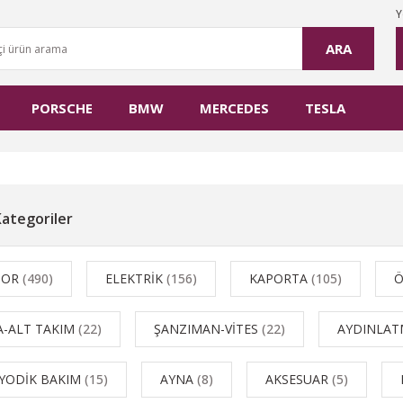
Y
ARA
PORSCHE
BMW
MERCEDES
TESLA
 Kategoriler
TOR
(490)
ELEKTRİK
(156)
KAPORTA
(105)
Ö
A-ALT TAKIM
(22)
ŞANZIMAN-VİTES
(22)
AYDINLA
İYODİK BAKIM
(15)
AYNA
(8)
AKSESUAR
(5)