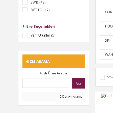
SWB (48)
BETTO (47)
COR
ELRİNG (47)
İTHAL (42)
Filtre Seçenekleri
HÜC
TOPRAN (25)
Yeni Ürünler (5)
TR (20)
SKF
ALMAN (16)
WAH
KOLBEN (13)
HIZLI ARAMA
FACET (12)
BOSCH (11)
Hızlı Ürün Arama
Stok
GOETZE (11)
Ara
LEMFÖRDER (9)
VEKA (8)
Detaylı Arama
CONTİTECH (7)
İNA (7)