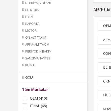
DEBRİYAJ-VOLANT
Markalar
ELEKTRİK
FREN
KAPORTA
OEM
MOTOR
ÖN-ALT TAKIM
ALM
ARKA-ALT TAKIM
PERİYODİK BAKIM
CON
ŞANZIMAN-VİTES
KLİMA
BEH
GOLF
GKN
Tüm Markalar
FİL
OEM (410)
İTHAL (68)
RUVİ