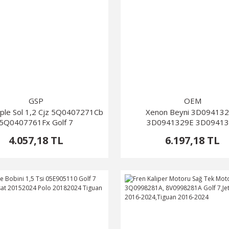
GSP
OEM
ple Sol 1,2 Cjz 5Q0407271Cb
Xenon Beyni 3D09413
5Q0407761Fx Golf 7
3D0941329E 3D0941
3D0941329A Golf 7
4.057,18 TL
6.197,18 TL