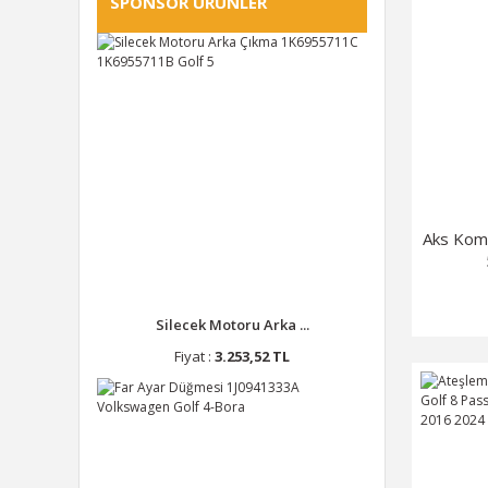
SPONSOR ÜRÜNLER
GSP (3)
MONROE (3)
SRT (3)
TEKNOROT (3)
AP (2)
DEPO (2)
EXO (2)
Aks Kom
FİLTRON (2)
GK (2)
KALE (2)
Silecek Motoru Arka ...
LUKA (2)
Fiyat :
3.253,52 TL
MAHLE (2)
MEYLE (2)
MGA (2)
ORİS (2)