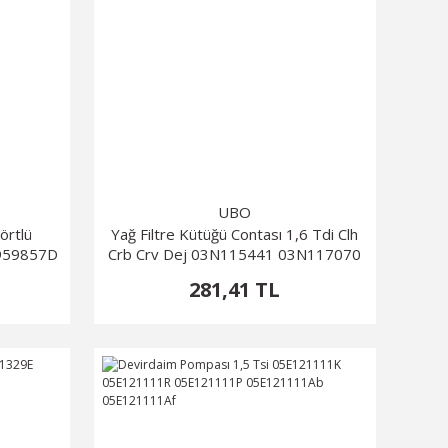
UBO
örtlü
Yağ Filtre Kütüğü Contası 1,6 Tdi Clh
0959857D
Crb Crv Dej 03N115441 03N117070
020
Caddy 2016-2024 Golf 6 Golf 7
281,41 TL