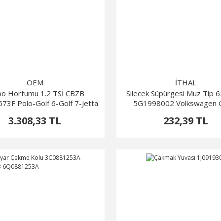
OEM
İTHAL
bo Hortumu 1.2 TSİ CBZB
Silecek Süpürgesi Muz Tip 
73F Polo-Golf 6-Golf 7-Jetta
5G1998002 Volkswagen G
3.308,33 TL
232,39 TL