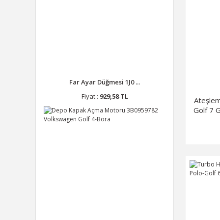
RUVİLLE (2)
SYF (2)
ADLER (1)
AYD (1)
BARCHA (1)
BORSEHUNG (1)
Far Ayar Düğmesi 1J0 ...
BREMİ (1)
Fiyat :
929,58 TL
Ateşlem
Golf 7 
CİFAM (1)
201
CORTECO (1)
FAE (1)
GATES (1)
GRAF (1)
GÜNEŞ (1)
HELLA (1)
HELLUX (1)