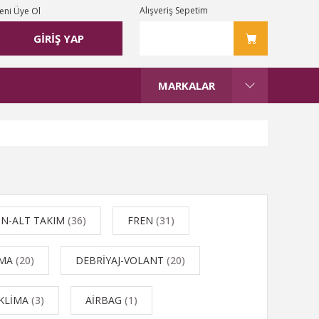
Alışveriş Sepetim
eni Üye Ol
GİRİŞ YAP
MARKALAR
N-ALT TAKIM
(36)
FREN
(31)
TMA
(20)
DEBRİYAJ-VOLANT
(20)
KLİMA
(3)
AİRBAG
(1)