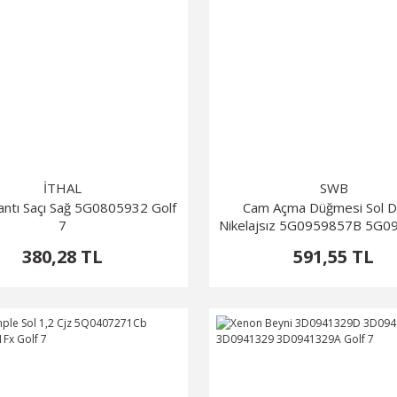
İTHAL
SWB
antı Saçı Sağ 5G0805932 Golf
Cam Açma Düğmesi Sol D
7
Nikelajsız 5G0959857B 5G
Golf 7 Passat 2015-2
380,28 TL
591,55 TL