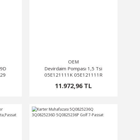
OEM
29D
Devirdaim Pompası 1,5 Tsi
329
05E121111K 05E121111R
05E121111P 05E121111Ab
11.972,96 TL
05E121111Af