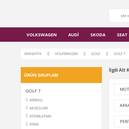
VOLKSWAGEN
AUDİ
SKODA
SEAT
ANASAYFA
VOLKSWAGEN
GOLF
GOLF 7
İlgili Alt
ÜRÜN GRUPLARI
MO
GOLF 7
AİRBAG
ARK
AKSESUAR
AYDINLATMA
PER
AYNA