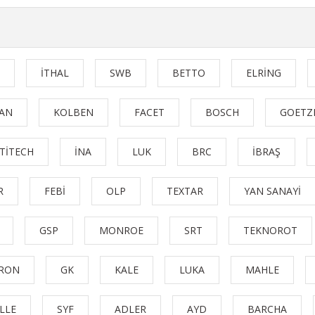
İTHAL
SWB
BETTO
ELRİNG
AN
KOLBEN
FACET
BOSCH
GOETZ
TİTECH
İNA
LUK
BRC
İBRAŞ
R
FEBİ
OLP
TEXTAR
YAN SANAYİ
GSP
MONROE
SRT
TEKNOROT
TRON
GK
KALE
LUKA
MAHLE
LLE
SYF
ADLER
AYD
BARCHA