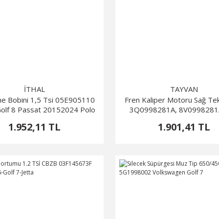
İTHAL
TAYVAN
e Bobini 1,5 Tsi 05E905110
Fren Kaliper Motoru Sağ Te
Golf 8 Passat 20152024 Polo
3Q0998281A, 8V0998281A
82024 Tiguan 2016 2024
7,Jetta,Passat 2016-2024,
1.952,11 TL
1.901,41 TL
2016-2024