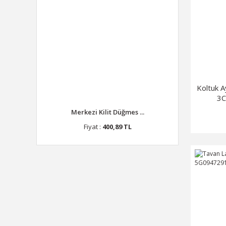
WAGEN (1)
WAHLER (1)
WALBURG (1)
WİSCO (1)
Koltuk 
3C
Merkezi Kilit Düğmes ...
Fiyat :
400,89 TL