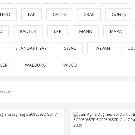
TECO
FAE
GATES
GRAF
GÜNEŞ
O
KAUTEK
LPR
MANN
MAPA
STANDART YAY
SWAG
TAYVAN
UB
LER
WALBURG
WİSCO
takiler