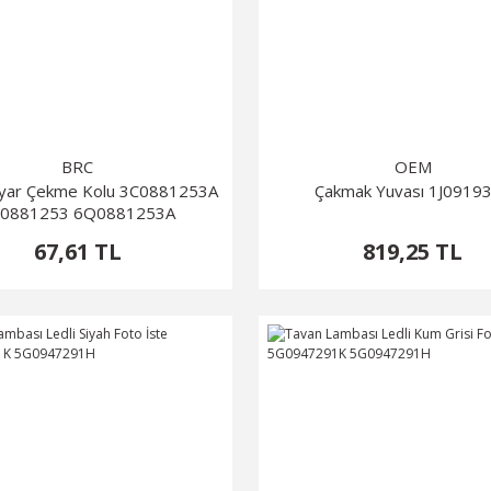
BRC
OEM
Ayar Çekme Kolu 3C0881253A
Çakmak Yuvası 1J0919
0881253 6Q0881253A
67,61 TL
819,25 TL