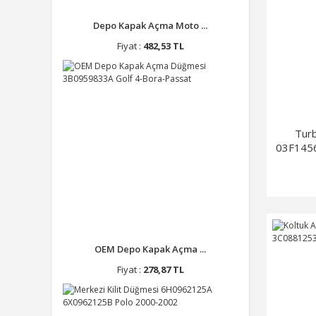
HENGST (1)
Depo Kapak Açma Moto ...
HÜCO (1)
Fiyat :
482,53 TL
KAUTEK (1)
LPR (1)
MANN (1)
MAPA (1)
Tur
MAXTEL (1)
03F1456
METELLİ (1)
REMSA (1)
SKF (1)
STANDART YAY (1)
SWAG (1)
OEM Depo Kapak Açma ...
TAYVAN (1)
Fiyat :
278,87 TL
UBO (1)
VİCTOR REİNZ (1)