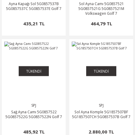
Ayna Kapağı Sol 5G0857537B
Sol Ayna Camı 5G0857521
5G0857537C 5G0857537E Golf 7
5G0857521G 5G0857521M
Volkswagen Golf 7
435,21 TL
464,79 TL
TÜKENDİ
TÜKENDİ
SPJ
SPJ
Sağ Ayna Camı 5G0857522
Sol Ayna Komple 5G1857507BF
5G0857522G 5G0857522N Golf 7
5G1857507CH 5G0857537B Golf 7
485,92 TL
2.880,00 TL