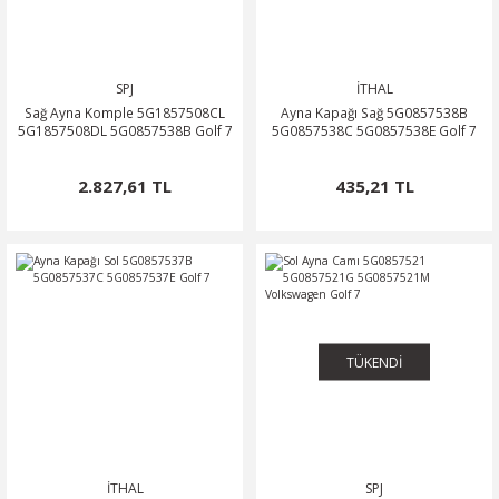
SPJ
İTHAL
Sağ Ayna Komple 5G1857508CL
Ayna Kapağı Sağ 5G0857538B
5G1857508DL 5G0857538B Golf 7
5G0857538C 5G0857538E Golf 7
2.827,61 TL
435,21 TL
TÜKENDİ
İTHAL
SPJ