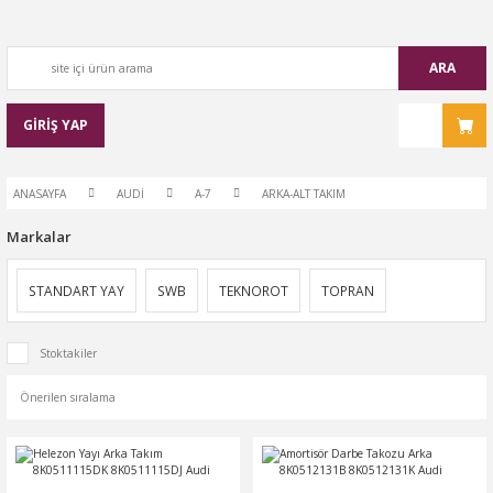
ARA
GİRİŞ YAP
ANASAYFA
AUDİ
A-7
ARKA-ALT TAKIM
Markalar
STANDART YAY
SWB
TEKNOROT
TOPRAN
Stoktakiler