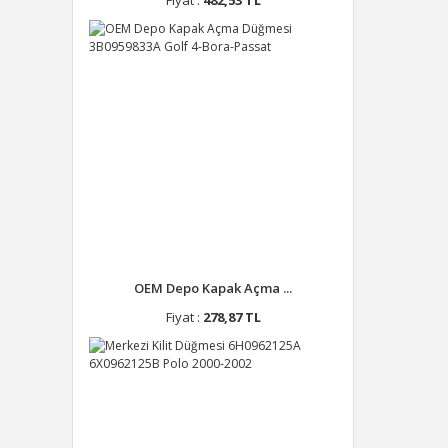
Fiyat :
482,53 TL
OEM Depo Kapak Açma ...
Fiyat :
278,87 TL