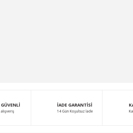
 GÜVENLİ
İADE GARANTİSİ
K
alışveriş
14 Gün Koşulsuz İade
Ka