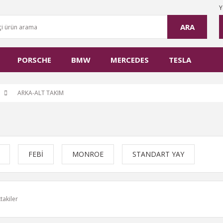
Y
ARA
PORSCHE
BMW
MERCEDES
TESLA
ARKA-ALT TAKIM
FEBİ
MONROE
STANDART YAY
takiler