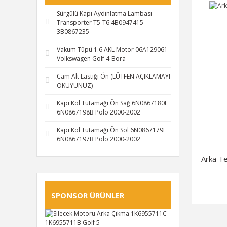
Sürgülü Kapı Aydınlatma Lambası
Transporter T5-T6 4B0947415
3B0867235
Vakum Tüpü 1.6 AKL Motor 06A129061
Volkswagen Golf 4-Bora
Cam Alt Lastiği Ön (LÜTFEN AÇIKLAMAYI
OKUYUNUZ)
Kapı Kol Tutamağı Ön Sağ 6N0867180E
6N0867198B Polo 2000-2002
Kapı Kol Tutamağı Ön Sol 6N0867179E
6N0867197B Polo 2000-2002
Arka T
SPONSOR ÜRÜNLER