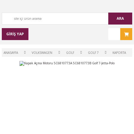
ARA
GİRİŞ YAP
ANASAYFA
VOLKSWAGEN
GOLF
GOLF 7
KAPORTA