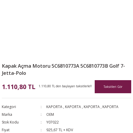
Kapak Açma Motoru 5C6810773A 5C6810773B Golf 7-
Jetta-Polo
1.110,80 TL
1.110,80 TL den başlayan taksitlerle!!
Taksitleri Gör
Kategori
KAPORTA
,
KAPORTA
,
KAPORTA
,
KAPORTA
Marka
OEM
Stok Kodu
Y07022
Fiyat
925,67 TL + KDV