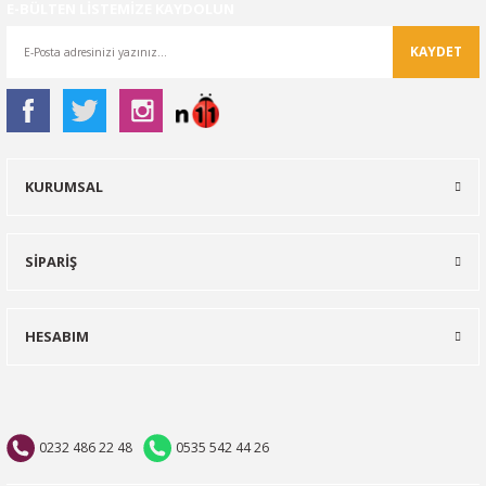
E-BÜLTEN LİSTEMİZE KAYDOLUN
KAYDET
KURUMSAL
SİPARİŞ
HESABIM
0232 486 22 48
0535 542 44 26