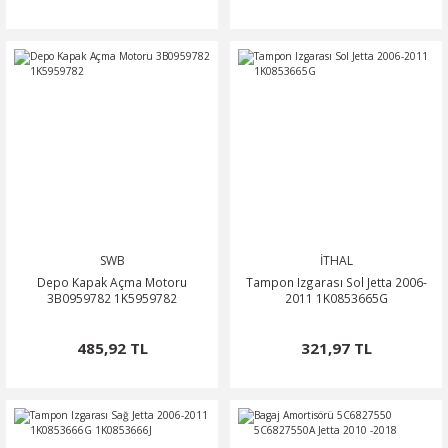
SWB
İTHAL
Depo Kapak Açma Motoru
Tampon Izgarası Sol Jetta 2006-
3B0959782 1K5959782
2011 1K0853665G
485,92 TL
321,97 TL