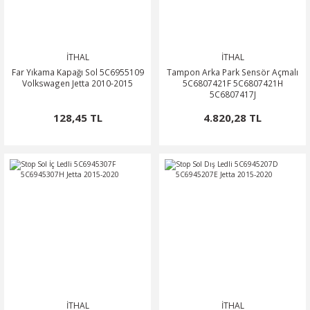
İTHAL
İTHAL
Far Yıkama Kapağı Sol 5C6955109
Tampon Arka Park Sensör Açmalı
Volkswagen Jetta 2010-2015
5C6807421F 5C6807421H
5C6807417J
128,45 TL
4.820,28 TL
İTHAL
İTHAL