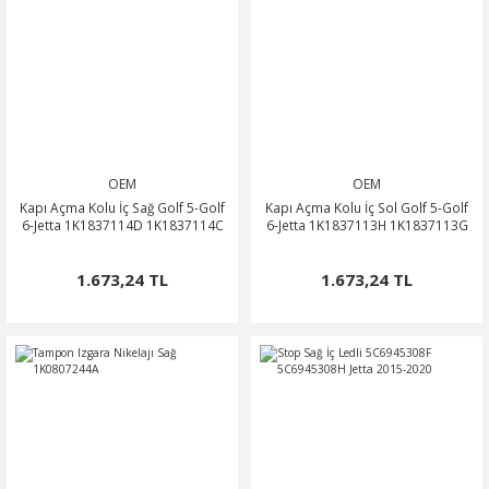
0
OSA
SSAT
OTOR
ROOMSTER
O
O
PERB
ÖN-ALT TAKIM
POLO CLASSİC
ARKA-ALT TAKIM
TERRA MARBELLA
OEM
OEM
ROQ
SCİROCCO
ŞANZIMAN-VİTES
Kapı Açma Kolu İç Sağ Golf 5-Golf
Kapı Açma Kolu İç Sol Golf 5-Golf
6-Jetta 1K1837114D 1K1837114C
6-Jetta 1K1837113H 1K1837113G
MA
HARAN
ODİAQ
1.673,24 TL
1.673,24 TL
GUAN
PERİYODİK BAKIM
RBAG
TOUAREG
OURAN
TRANSPORTER