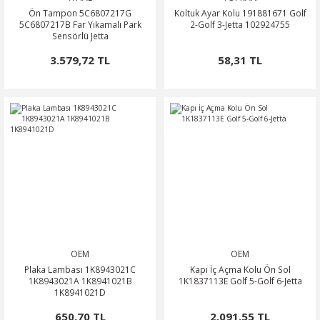
Ön Tampon 5C6807217G
Koltuk Ayar Kolu 191881671 Golf
5C6807217B Far Yıkamalı Park
2-Golf 3-Jetta 102924755
Sensörlü Jetta
3.579,72 TL
58,31 TL
OEM
OEM
Plaka Lambası 1K8943021C
Kapı İç Açma Kolu Ön Sol
1K8943021A 1K8941021B
1K1837113E Golf 5-Golf 6-Jetta
1K8941021D
650,70 TL
2.091,55 TL