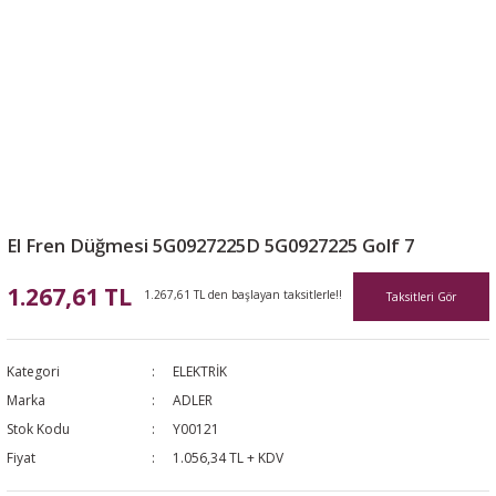
El Fren Düğmesi 5G0927225D 5G0927225 Golf 7
1.267,61 TL
1.267,61 TL den başlayan taksitlerle!!
Taksitleri Gör
Kategori
ELEKTRİK
Marka
ADLER
Stok Kodu
Y00121
Fiyat
1.056,34 TL + KDV