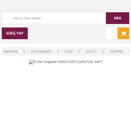
ARA
GİRİŞ YAP
ANASAYFA
VOLKSWAGEN
GOLF
GOLF 7
ELEKTRİK