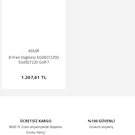
ADLER
El Fren Düğmesi 5G0927225D
5G0927225 Golf 7
1.267,61 TL
ÜCRETSİZ KARGO
%100 GÜVENLİ
8000 TL Üzeri alışverişlerde (Kaporta
Güvenli alışveriş
Grubu Hariç)