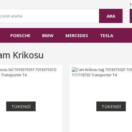
Y
ARA
PORSCHE
BMW
MERCEDES
TESLA
am Krikosu
TÜKENDİ
TÜKENDİ