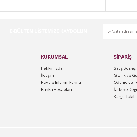
E-BÜLTEN LİSTEMİZE KAYDOLUN
KURUMSAL
SİPARİŞ
Hakkımızda
Satış Sözleş
İletişim
Gizlilik ve G
Havale Bildirim Formu
Ödeme ve Te
Banka Hesapları
İade ve Değ
Kargo Takibi