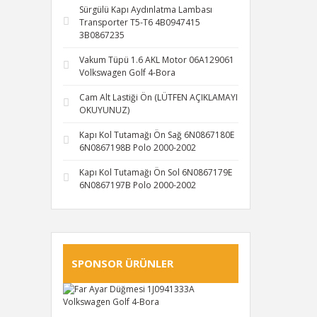
Sürgülü Kapı Aydınlatma Lambası
Transporter T5-T6 4B0947415
3B0867235
Vakum Tüpü 1.6 AKL Motor 06A129061
Volkswagen Golf 4-Bora
Cam Alt Lastiği Ön (LÜTFEN AÇIKLAMAYI
OKUYUNUZ)
Kapı Kol Tutamağı Ön Sağ 6N0867180E
6N0867198B Polo 2000-2002
Kapı Kol Tutamağı Ön Sol 6N0867179E
6N0867197B Polo 2000-2002
SPONSOR ÜRÜNLER