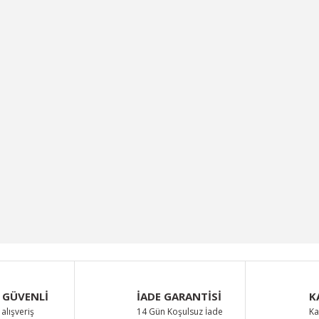
 Açma Moto ...
OEM Depo Kapak Açma ...
M
:
482,53 TL
Fiyat :
278,87 TL
 GÜVENLİ
İADE GARANTİSİ
K
alışveriş
14 Gün Koşulsuz İade
Ka