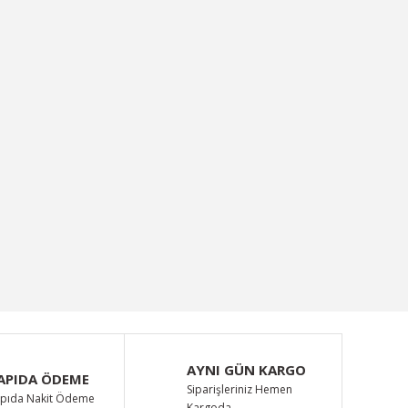
erkezi Kilit Düğmes ...
Fiyat :
400,89 TL
AYNI GÜN KARGO
APIDA ÖDEME
Siparişleriniz Hemen
pıda Nakit Ödeme
Kargoda