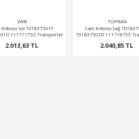
SWB
TOPRAN
 Krikosu Sol 701837501F
Cam Krikosu Sağ 70183
01D 111717755 Transporter
701837502D 111718755 Tra
T4
T4
2.013,63 TL
2.040,85 TL