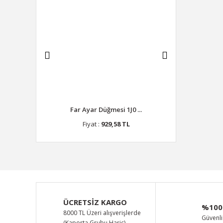
ka ...
Far Ayar Düğmesi 1J0 ...
Depo Kapak
 TL
Fiyat :
929,58 TL
Fiyat 
ÜCRETSİZ KARGO
%100
8000 TL Üzeri alışverişlerde
Güvenli 
(Kaporta Grubu Hariç)