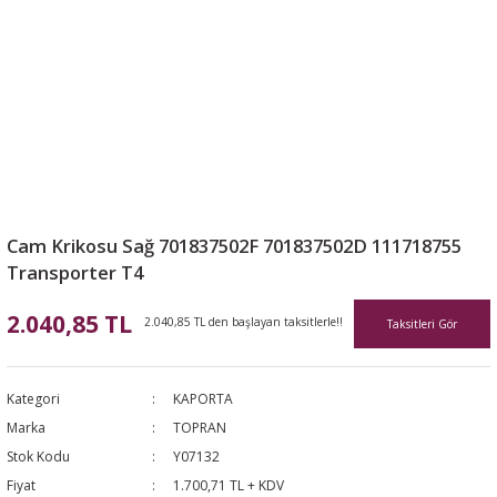
Cam Krikosu Sağ 701837502F 701837502D 111718755
Transporter T4
2.040,85 TL
2.040,85 TL den başlayan taksitlerle!!
Taksitleri Gör
Kategori
KAPORTA
Marka
TOPRAN
Stok Kodu
Y07132
Fiyat
1.700,71 TL + KDV