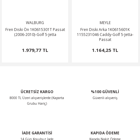
WALBURG
MEYLE
Fren Diski Ön 1K0615301T Passat
Fren Diski Arka 1K0615601K
(2006-2010)-Golf 5-Jetta
1155231046 Caddy-Golf 5-Jetta-
Passat
1.979,77 TL
1.164,25 TL
ÜCRETSİZ KARGO
%100 GÜVENLİ
8000 TL Üzeri alışverişlerde (Kaporta
Güvenli alışveriş
Grubu Hariç)
İADE GARANTİSİ
KAPIDA ÖDEME
14 Gün Koşulsuz İade
Kapıda Nakit Ödeme