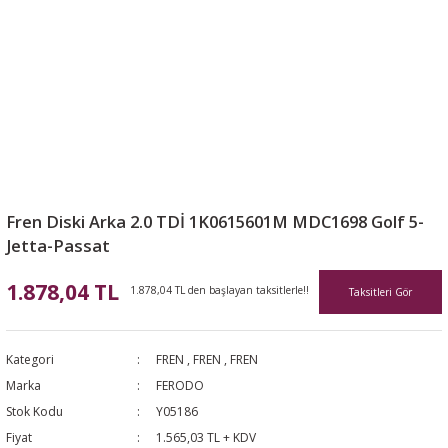
Fren Diski Arka 2.0 TDİ 1K0615601M MDC1698 Golf 5-
Jetta-Passat
1.878,04 TL
1.878,04 TL den başlayan taksitlerle!!
Taksitleri Gör
Kategori
FREN
,
FREN
,
FREN
Marka
FERODO
Stok Kodu
Y05186
Fiyat
1.565,03 TL + KDV