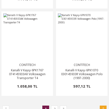
CONTİTECH
CONTİTECH
Kanallı V Kayışı 6PK1767
Kanallı V Kayışı 6PK1070
074145933AK Volkswagen
030145933R Volkswagen Polo
Transporter T4
(1997-2000)
1.058,00 TL
597,12 TL
1
2
3