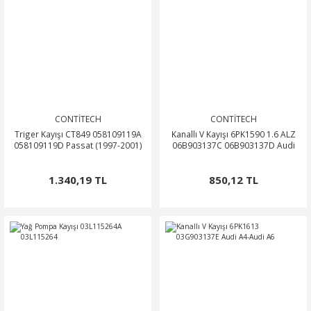
CONTİTECH
CONTİTECH
Triger Kayışı CT849 058109119A
Kanallı V Kayışı 6PK1590 1.6 ALZ
058109119D Passat (1997-2001)
06B903137C 06B903137D Audi
1.340,19 TL
850,12 TL