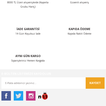
8000 TL Üzeri alışverişlerde (Kaporta
Güvenli alışveriş
Ürün bilgilerinde hatalar bulunuyor.
Grubu Hariç)
Ürün fiyatı diğer sitelerden daha pahalı.
Bu ürüne benzer farklı alternatifler olmalı.
İADE GARANTİSİ
KAPIDA ÖDEME
14 Gün Koşulsuz İade
Kapıda Nakit Ödeme
Gönder
AYNI GÜN KARGO
Siparişleriniz Hemen Kargoda
E-BÜLTEN LİSTEMİZE KAYDOLUN
KAYDET