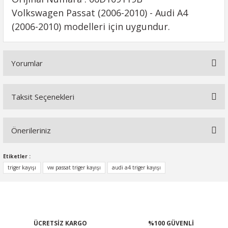
Volkswagen Passat (2006-2010) - Audi A4
(2006-2010) modelleri için uygundur.
Yorumlar
Taksit Seçenekleri
Bu ürüne ilk yorumu siz yapın!
Önerileriniz
Yorum Yaz
Bu ürünün fiyat bilgisi, resim, ürün açıklamalarında ve diğer
Etiketler :
konularda yetersiz gördüğünüz noktaları öneri formunu
triger kayışı
vw passat triger kayışı
audi a4 triger kayışı
kullanarak tarafımıza iletebilirsiniz.
Görüş ve önerileriniz için teşekkür ederiz.
Ürün resmi kalitesiz, bozuk veya görüntülenemiyor.
ÜCRETSİZ KARGO
%100 GÜVENLİ
Ürün açıklamasında eksik bilgiler bulunuyor.