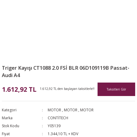
Triger Kayışı CT1088 2.0 FSİ BLR 06D109119B Passat-
Audi A4
1.612,92 TL
1.612,92 TL den başlayan taksitlerle!!
Taksitleri Gör
Kategori
MOTOR
,
MOTOR
,
MOTOR
Marka
CONTİTECH
Stok Kodu
Y05139
Fiyat
1.344,10 TL + KDV