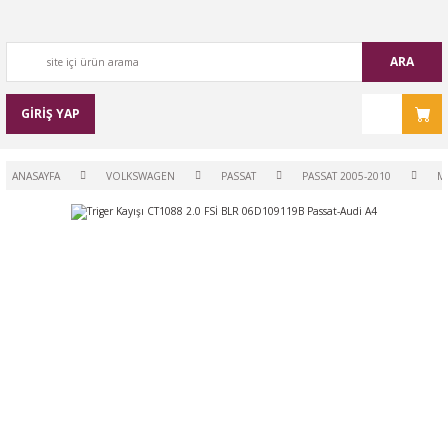
ARA
GİRİŞ YAP
ANASAYFA
VOLKSWAGEN
PASSAT
PASSAT 2005-2010
M