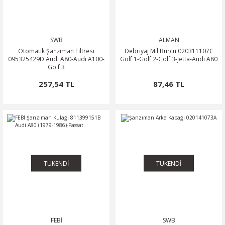
NTO
SWB
ALMAN
PASSAT CC
Otomatik Şanzıman Filtresi
Debriyaj Mil Burcu 020311107C
095325429D Audi A80-Audi A100-
Golf 1-Golf 2-Golf 3-Jetta-Audi A80
Golf 3
KAPLUMBAĞA
257,54 TL
87,46 TL
OC
RTEON
GO
TÜKENDİ
TÜKENDİ
PHAETON
CROS
FEBİ
SWB