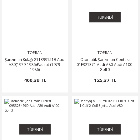
0
OSA
SSAT
OTOR
ROOMSTER
TÜKENDİ
O
O
PERB
ÖN-ALT TAKIM
POLO CLASSİC
ARKA-ALT TAKIM
TERRA MARBELLA
TOPRAN
TOPRAN
ROQ
SCİROCCO
ŞANZIMAN-VİTES
Şanzıman Kulağı 811399151B Audi
Otomatik Şanzıman Contası
A80(1979-1986)Passat (1979-
01F321371 Audi A80-Audi A100-
1986)
Golf 3
MA
HARAN
ODİAQ
400,39 TL
125,37 TL
GUAN
PERİYODİK BAKIM
RBAG
TOUAREG
OURAN
TÜKENDİ
TÜKENDİ
TRANSPORTER