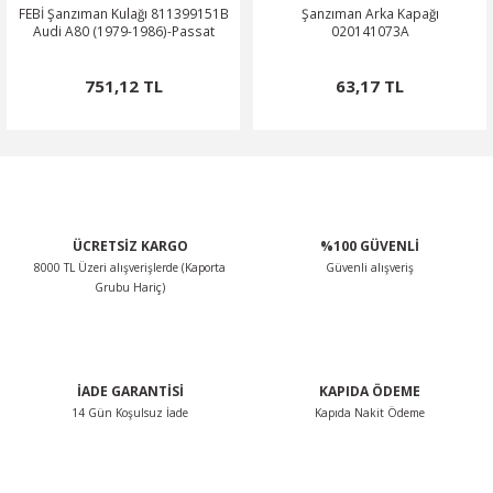
FEBİ Şanzıman Kulağı 811399151B
Şanzıman Arka Kapağı
Audi A80 (1979-1986)-Passat
020141073A
751,12 TL
63,17 TL
ÜCRETSİZ KARGO
%100 GÜVENLİ
8000 TL Üzeri alışverişlerde (Kaporta
Güvenli alışveriş
Grubu Hariç)
İADE GARANTİSİ
KAPIDA ÖDEME
14 Gün Koşulsuz İade
Kapıda Nakit Ödeme