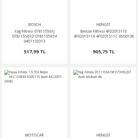
BOSCH
HENGST
Yağ Filtresi 078115561J
Benzin Filtresi 4F0201511E
078115561D 078115561H
4F0201511A 4F0201511C 6500108
0451103313
517,99 TL
905,75 TL
MOTOCAR
HENGST