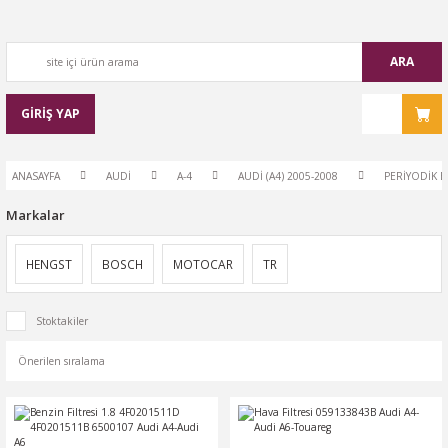
ARA
GİRİŞ YAP
ANASAYFA
AUDİ
A-4
AUDİ (A4) 2005-2008
PERİYODİK B
Markalar
HENGST
BOSCH
MOTOCAR
TR
Stoktakiler