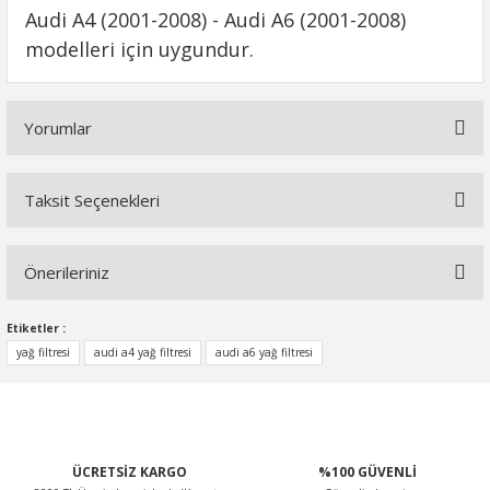
Audi A4 (2001-2008) - Audi A6 (2001-2008)
modelleri için uygundur.
Yorumlar
Taksit Seçenekleri
Bu ürüne ilk yorumu siz yapın!
Önerileriniz
Yorum Yaz
Bu ürünün fiyat bilgisi, resim, ürün açıklamalarında ve diğer
Etiketler :
konularda yetersiz gördüğünüz noktaları öneri formunu
yağ filtresi
audi a4 yağ filtresi
audi a6 yağ filtresi
kullanarak tarafımıza iletebilirsiniz.
Görüş ve önerileriniz için teşekkür ederiz.
Ürün resmi kalitesiz, bozuk veya görüntülenemiyor.
ÜCRETSİZ KARGO
%100 GÜVENLİ
Ürün açıklamasında eksik bilgiler bulunuyor.