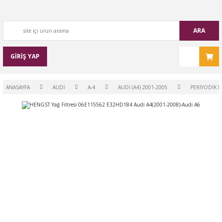
ARA
GİRİŞ YAP
ANASAYFA
AUDİ
A-4
AUDİ (A4) 2001-2005
PERİYODİK B