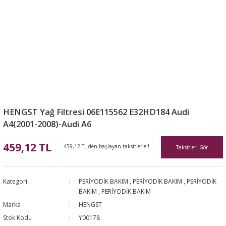
HENGST Yağ Filtresi 06E115562 E32HD184 Audi
A4(2001-2008)-Audi A6
459,12 TL
459,12 TL den başlayan taksitlerle!!
Taksitleri Gör
Kategori
PERİYODİK BAKIM
,
PERİYODİK BAKIM
,
PERİYODİK
BAKIM
,
PERİYODİK BAKIM
Marka
HENGST
Stok Kodu
Y00178