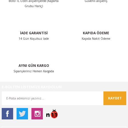
8000 TL Üzeri alışverişlerde (Kaporta
Güvenli alışveriş
Ürün bilgilerinde hatalar bulunuyor.
Grubu Hariç)
Ürün fiyatı diğer sitelerden daha pahalı.
Bu ürüne benzer farklı alternatifler olmalı.
İADE GARANTİSİ
KAPIDA ÖDEME
14 Gün Koşulsuz İade
Kapıda Nakit Ödeme
Gönder
AYNI GÜN KARGO
Siparişleriniz Hemen Kargoda
E-BÜLTEN LİSTEMİZE KAYDOLUN
KAYDET