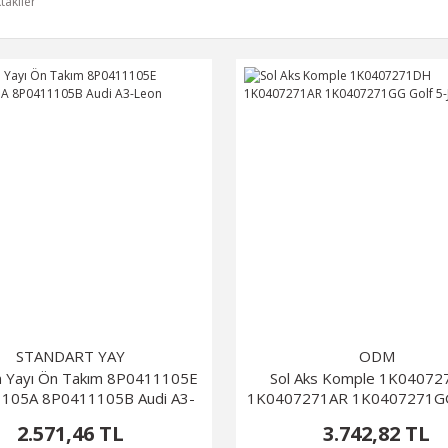
takiler
STANDART YAY
ODM
 Yayı Ön Takım 8P0411105E
Sol Aks Komple 1K0407
105A 8P0411105B Audi A3-
1K0407271AR 1K0407271GG
Leon
Jetta
2.571,46 TL
3.742,82 TL