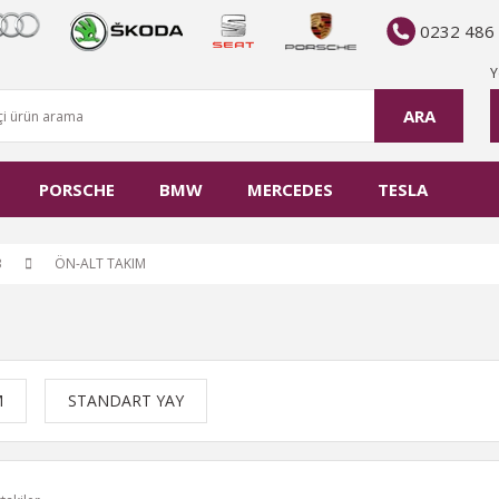
0232 486
Y
ARA
PORSCHE
BMW
MERCEDES
TESLA
3
ÖN-ALT TAKIM
M
STANDART YAY