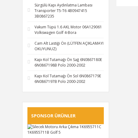
Sürgülü Kapı Aydınlatma Lambası
Transporter T5-T6 4B0947415
3B0867235
Vakum Tüpü 1.6 AKL Motor 06A129061
Volkswagen Golf 4-Bora
Cam Alt Lastiği Ön (LÜTFEN AÇIKLAMAYI
OKUYUNUZ)
Kapı Kol Tutamağı Ön Sağ 6N0867180E
6N0867198B Polo 2000-2002
Kapı Kol Tutamağı Ön Sol 6N0867179E
6N0867197B Polo 2000-2002
SPONSOR ÜRÜNLER