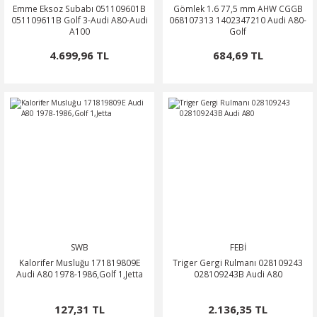
Emme Eksoz Subabı 051109601B
Gömlek 1.6 77,5 mm AHW CGGB
051109611B Golf 3-Audi A80-Audi
068107313 1402347210 Audi A80-
A100
Golf
4.699,96 TL
684,69 TL
SWB
FEBİ
Kalorifer Musluğu 171819809E
Triger Gergi Rulmanı 028109243
Audi A80 1978-1986,Golf 1,Jetta
028109243B Audi A80
127,31 TL
2.136,35 TL