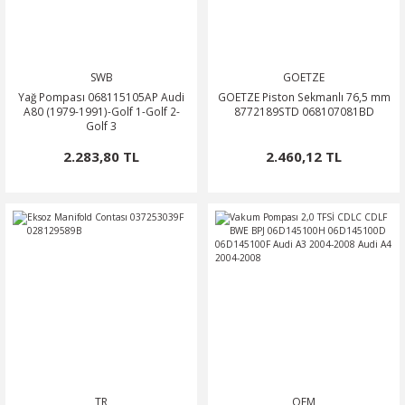
SWB
GOETZE
Yağ Pompası 068115105AP Audi
GOETZE Piston Sekmanlı 76,5 mm
A80 (1979-1991)-Golf 1-Golf 2-
8772189STD 068107081BD
Golf 3
2.283,80 TL
2.460,12 TL
TR
OEM