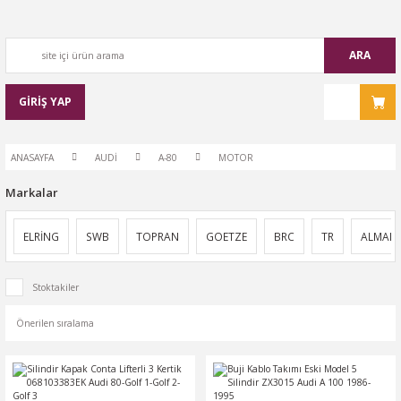
ARA
GİRİŞ YAP
ANASAYFA
AUDİ
A-80
MOTOR
Markalar
ELRİNG
SWB
TOPRAN
GOETZE
BRC
TR
ALMAN
Stoktakiler