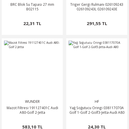
BRC Blok Su Tapası 27 mm
Triger Gergi Rulmanı 026109243
B02115
026109243L 026109243E
22,31 TL
291,55 TL
WUNDER
HF
Mazot Filtresi 191127401C Audi
Yağ Soğutucu Oringi 038117070A
A80-Golf 2-Jetta
Golf 1-Golf 2-Golf3-Jetta-Audi A80
583,10 TL
24,30 TL