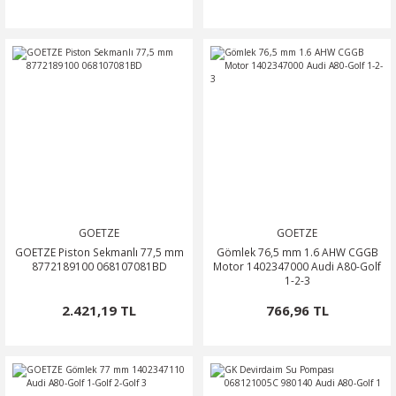
GOETZE
GOETZE
GOETZE Piston Sekmanlı 77,5 mm
Gömlek 76,5 mm 1.6 AHW CGGB
8772189100 068107081BD
Motor 1402347000 Audi A80-Golf
1-2-3
2.421,19 TL
766,96 TL