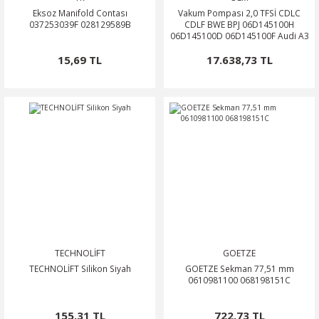
Eksoz Manifold Contası
Vakum Pompası 2,0 TFSİ CDLC
037253039F 028129589B
CDLF BWE BPJ 06D145100H
06D145100D 06D145100F Audi A3
2004-2008 Audi A4 2004-2008
15,69 TL
17.638,73 TL
TECHNOLİFT
GOETZE
TECHNOLİFT Silikon Siyah
GOETZE Sekman 77,51 mm
0610981100 068198151C
155,31 TL
722,73 TL