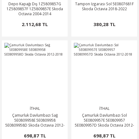
Depo Kapağı Dış 1Z5809857G
Tampon Izgarası Sol 5E0807681F
1Z5809857F 1Z5809857E Skoda
Skoda Octavia 2018-2022
Octavia 2004-2014
2.112,68 TL
380,28 TL
İTHAL
İTHAL
Çamurluk Davlumbazı Sağ
Çamurluk Davlumbazı Sol
5E0809958E 5E0809958
5E0809957E 5E0809957
5E0809958D Skoda Octavia 2012-
5E0809957D Skoda Octavia 2012-
2018
2018
698,87 TL
698,87 TL