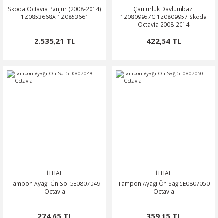
Skoda Octavia Panjur (2008-2014)
Çamurluk Davlumbazı
1Z0853668A 1Z0853661
1Z0809957C 1Z0809957 Skoda
Octavia 2008-2014
2.535,21 TL
422,54 TL
İTHAL
İTHAL
Tampon Ayağı Ön Sol 5E0807049
Tampon Ayağı Ön Sağ 5E0807050
Octavia
Octavia
274,65 TL
359,15 TL