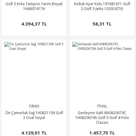
Golf 3 Arka Tampon Yarım Boyalı
Koltuk Ayar Kolu 191881671 Golf
1H6807417H
2-Golf 3-Jetta 102924755
4.394,37 TL
58,31 TL
ORAN
İTHAL
Ön Çamurluk Sağ 1H0821106 Golf
Genleşme Valfi 6N0820679C
3 Oval Sinyal
1H0820679A Golf 3-Golf 4-Polo
Classic
4.129,01 TL
1.457,75 TL