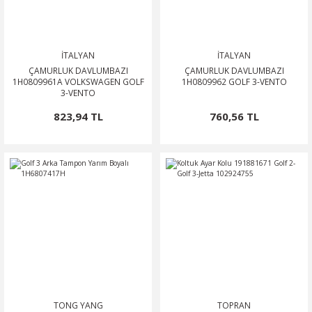
NTO
İTALYAN
İTALYAN
PASSAT CC
ÇAMURLUK DAVLUMBAZI
ÇAMURLUK DAVLUMBAZI
1H0809961A VOLKSWAGEN GOLF
1H0809962 GOLF 3-VENTO
3-VENTO
KAPLUMBAĞA
823,94 TL
760,56 TL
OC
RTEON
GO
PHAETON
CROS
TONG YANG
TOPRAN