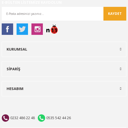
E-BÜLTEN LİSTEMİZE KAYDOLUN
KAYDET
KURUMSAL
SİPARİŞ
HESABIM
0232 486 22 48
0535 542 44 26