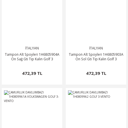
0
OSA
SSAT
OTOR
ROOMSTER
O
O
PERB
ÖN-ALT TAKIM
POLO CLASSİC
ARKA-ALT TAKIM
TERRA MARBELLA
İTALYAN
İTALYAN
ROQ
SCİROCCO
ŞANZIMAN-VİTES
Tampon Alt Spoyleri 1H6805904A
Tampon Alt Spoyleri 1H6805903A
Ön Sağ Gti Tip Kalın Golf 3
Ön Sol Gti Tip Kalın Golf 3
MA
HARAN
ODİAQ
472,39 TL
472,39 TL
GUAN
PERİYODİK BAKIM
RBAG
TOUAREG
OURAN
TRANSPORTER