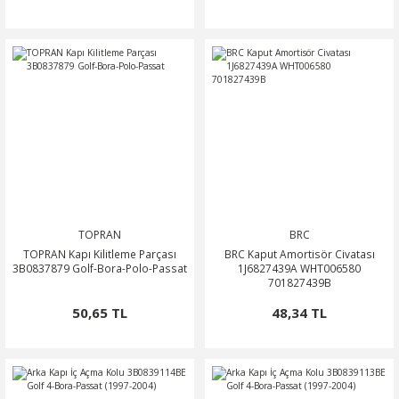
TOPRAN
BRC
TOPRAN Kapı Kilitleme Parçası
BRC Kaput Amortisör Civatası
3B0837879 Golf-Bora-Polo-Passat
1J6827439A WHT006580
701827439B
50,65 TL
48,34 TL