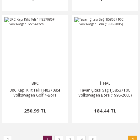
BRC
İTHAL
BRC Kapı Kilit Teli 1J4837085F
Tavan Çıtası Sağ 1J5853710C
Volkswagen Golf 4-Bora
Volkswagen Bora (1998-2005)
250,99 TL
184,44 TL
1
2
3
4
5