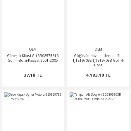
OEM
OEM
Güneşlik Klipsi Gri 3B0857561B
Göğüslük Havalandırması Sol
Golf 4-Bora-Passat 2001-2005
1J1819703E 1J1819703B Golf 4-
Bora
37,18 TL
4.183,10 TL