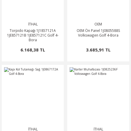
İTHAL
OEM
Torpido Kapağı 1J1857121A
OEM Ön Panel 1J0805588S
1JE857121B 1JE857121C Golf 4-
Volkswagen Golf 4-Bora
Bora
6.168,38 TL
3.685,91 TL
İTHAL
İTHAL