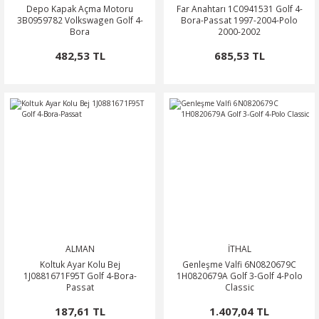
Depo Kapak Açma Motoru
Far Anahtarı 1C0941531 Golf 4-
3B0959782 Volkswagen Golf 4-
Bora-Passat 1997-2004-Polo
Bora
2000-2002
482,53 TL
685,53 TL
ALMAN
İTHAL
Koltuk Ayar Kolu Bej
Genleşme Valfi 6N0820679C
1J0881671F95T Golf 4-Bora-
1H0820679A Golf 3-Golf 4-Polo
Passat
Classic
187,61 TL
1.407,04 TL