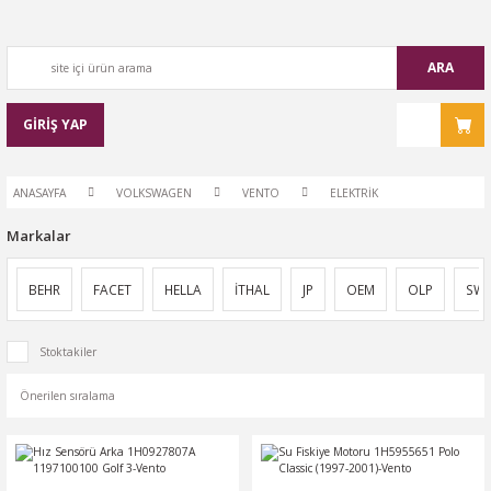
ARA
GİRİŞ YAP
ANASAYFA
VOLKSWAGEN
VENTO
ELEKTRİK
Markalar
BEHR
FACET
HELLA
İTHAL
JP
OEM
OLP
SW
Stoktakiler