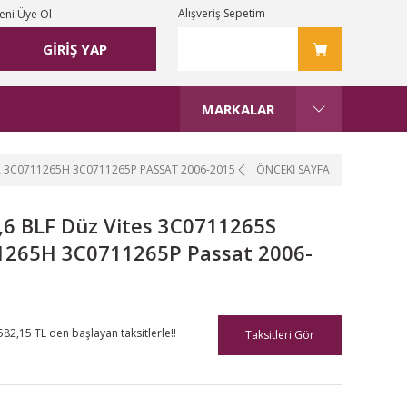
Alışveriş Sepetim
eni Üye Ol
GİRİŞ YAP
MARKALAR
5A 3C0711265H 3C0711265P PASSAT 2006-2015
ÖNCEKİ SAYFA
1,6 BLF Düz Vites 3C0711265S
265H 3C0711265P Passat 2006-
582,15 TL den başlayan taksitlerle!!
Taksitleri Gör