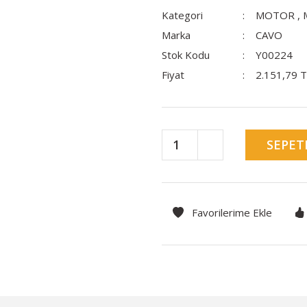
Kategori
MOTOR
,
Marka
CAVO
Stok Kodu
Y00224
Fiyat
2.151,79 
SEPET