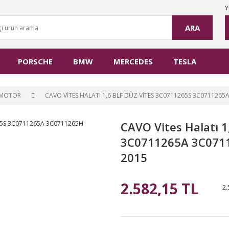
Y
ARA
PORSCHE
BMW
MERCEDES
TESLA
MOTOR
CAVO VITES HALATI 1,6 BLF DÜZ VITES 3C0711265S 3C071126
CAVO Vites Halatı 
3C0711265A 3C0711
2015
2.582,15 TL
2.