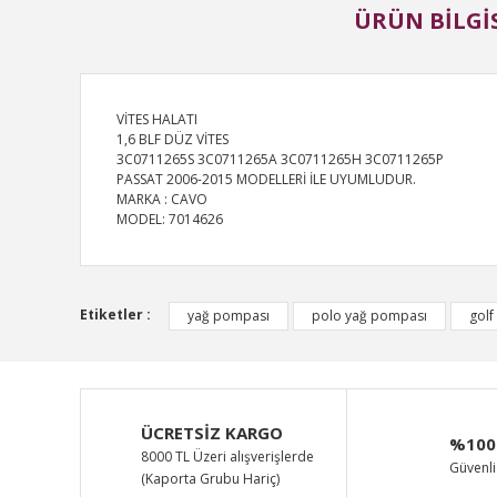
ÜRÜN BILGIS
VİTES HALATI
1,6 BLF DÜZ VİTES
3C0711265S 3C0711265A 3C0711265H 3C0711265P
PASSAT 2006-2015 MODELLERİ İLE UYUMLUDUR.
MARKA : CAVO
MODEL: 7014626
Bu ürünün fiyat bilgisi, resim, ürün açıklamalarında ve d
Etiketler :
yağ pompası
polo yağ pompası
golf
Görüş ve önerileriniz için teşekkür ederiz.
Ürün resmi kalitesiz, bozuk veya görüntülenemiyor.
Ürün açıklamasında eksik bilgiler bulunuyor.
ÜCRETSİZ KARGO
%100
Ürün bilgilerinde hatalar bulunuyor.
8000 TL Üzeri alışverişlerde
Güvenli 
(Kaporta Grubu Hariç)
Ürün fiyatı diğer sitelerden daha pahalı.