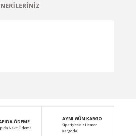
NERILERINIZ
ımıza iletebilirsiniz.
AYNI GÜN KARGO
APIDA ÖDEME
Siparişleriniz Hemen
pıda Nakit Ödeme
Kargoda