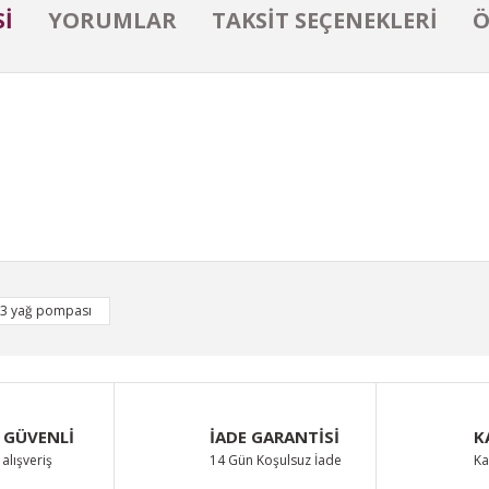
I
YORUMLAR
TAKSIT SEÇENEKLERI
Ö
iğer konularda yetersiz gördüğünüz noktaları öneri formunu kullanarak taraf
 3 yağ pompası
Bu ürüne ilk yorumu siz yapın!
Yorum Yaz
 GÜVENLİ
İADE GARANTİSİ
K
alışveriş
14 Gün Koşulsuz İade
Ka