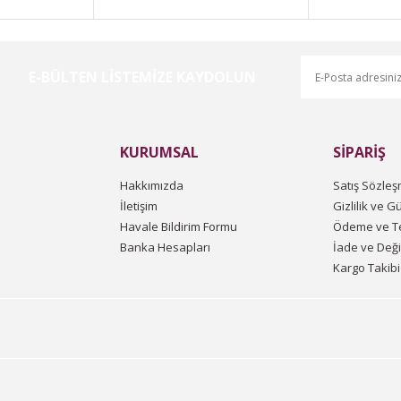
E-BÜLTEN LİSTEMİZE KAYDOLUN
Gönder
KURUMSAL
SİPARİŞ
Hakkımızda
Satış Sözleş
İletişim
Gizlilik ve G
Havale Bildirim Formu
Ödeme ve Te
Banka Hesapları
İade ve Değ
Kargo Takibi