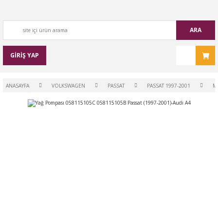
ARA
GİRİŞ YAP
ANASAYFA
VOLKSWAGEN
PASSAT
PASSAT 1997-2001
M