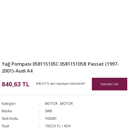
Yağ Pompası 058115105C 058115105B Passat (1997-
2001)-Audi A4
840,63 TL
840,63 TL den başlayan taksitlerle!!
Taksitleri Gör
Kategori
MOTOR
,
MOTOR
Marka
SWB
Stok Kodu
Y00081
Fiyat
700,53 TL + KDV