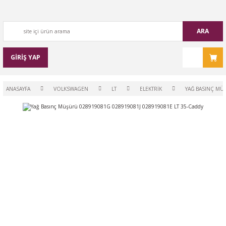
ARA
GİRİŞ YAP
ANASAYFA
VOLKSWAGEN
LT
ELEKTRİK
YAĞ BASINÇ MÜ