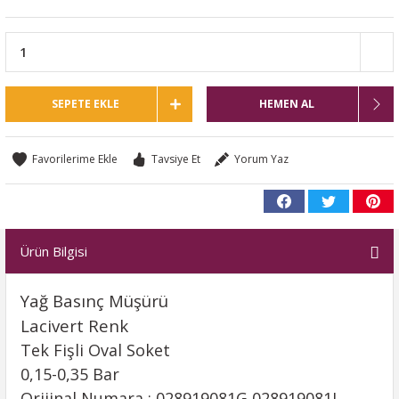
SEPETE EKLE
HEMEN AL
Tavsiye Et
Yorum Yaz
Ürün Bilgisi
Yağ Basınç Müşürü
Lacivert Renk
Tek Fişli Oval Soket
0,15-0,35 Bar
Orijinal Numara : 028919081G 028919081J