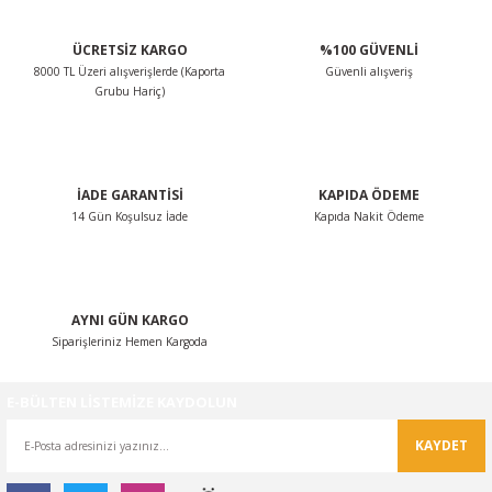
Ürün resmi kalitesiz, bozuk veya görüntülenemiyor.
ÜCRETSİZ KARGO
%100 GÜVENLİ
Ürün açıklamasında eksik bilgiler bulunuyor.
8000 TL Üzeri alışverişlerde (Kaporta
Güvenli alışveriş
Ürün bilgilerinde hatalar bulunuyor.
Grubu Hariç)
Ürün fiyatı diğer sitelerden daha pahalı.
Bu ürüne benzer farklı alternatifler olmalı.
İADE GARANTİSİ
KAPIDA ÖDEME
14 Gün Koşulsuz İade
Kapıda Nakit Ödeme
Gönder
AYNI GÜN KARGO
Siparişleriniz Hemen Kargoda
E-BÜLTEN LİSTEMİZE KAYDOLUN
KAYDET