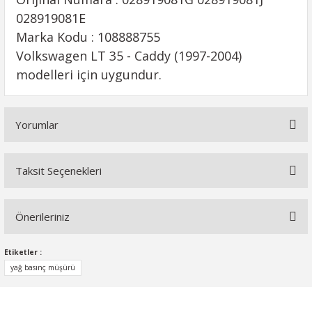
028919081E
Marka Kodu : 108888755
Volkswagen LT 35 - Caddy (1997-2004)
modelleri için uygundur.
Yorumlar
Taksit Seçenekleri
Bu ürüne ilk yorumu siz yapın!
Önerileriniz
Yorum Yaz
Bu ürünün fiyat bilgisi, resim, ürün açıklamalarında ve diğer
Etiketler :
konularda yetersiz gördüğünüz noktaları öneri formunu
yağ basınç müşürü
kullanarak tarafımıza iletebilirsiniz.
Görüş ve önerileriniz için teşekkür ederiz.