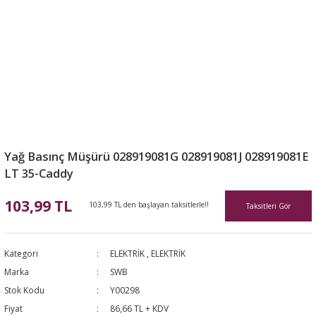
Yağ Basınç Müşürü 028919081G 028919081J 028919081E
LT 35-Caddy
103,99 TL
103,99 TL den başlayan taksitlerle!!
Taksitleri Gör
Kategori
ELEKTRİK
,
ELEKTRİK
Marka
SWB
Stok Kodu
Y00298
Fiyat
86,66 TL + KDV