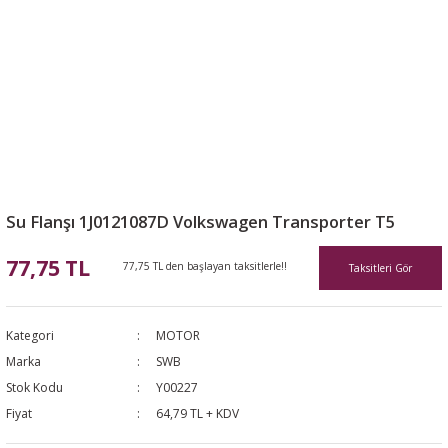
Su Flanşı 1J0121087D Volkswagen Transporter T5
77,75 TL
77,75 TL den başlayan taksitlerle!!
Taksitleri Gör
Kategori
MOTOR
Marka
SWB
Stok Kodu
Y00227
Fiyat
64,79 TL + KDV