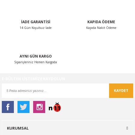
Ürün fiyatı diğer sitelerden daha pahalı.
Bu ürüne benzer farklı alternatifler olmalı.
İADE GARANTİSİ
KAPIDA ÖDEME
14 Gün Koşulsuz İade
Kapıda Nakit Ödeme
Gönder
AYNI GÜN KARGO
Siparişleriniz Hemen Kargoda
E-BÜLTEN LİSTEMİZE KAYDOLUN
KAYDET
KURUMSAL