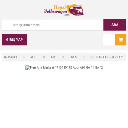
ARA
GİRİŞ YAP
ANASAYFA
AUDİ
A-80
FREN
FREN ANA MERKEZI 171611