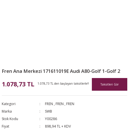
Fren Ana Merkezi 171611019E Audi A80-Golf 1-Golf 2
1.078,73 TL
1.078,73 TL den başlayan taksitlerle!!
Taksitleri Gör
Kategori
FREN
,
FREN
,
FREN
Marka
SWB
Stok Kodu
Y00286
Fiyat
898,94 TL + KDV