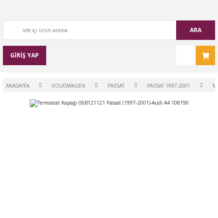
ARA
GİRİŞ YAP
ANASAYFA
VOLKSWAGEN
PASSAT
PASSAT 1997-2001
M