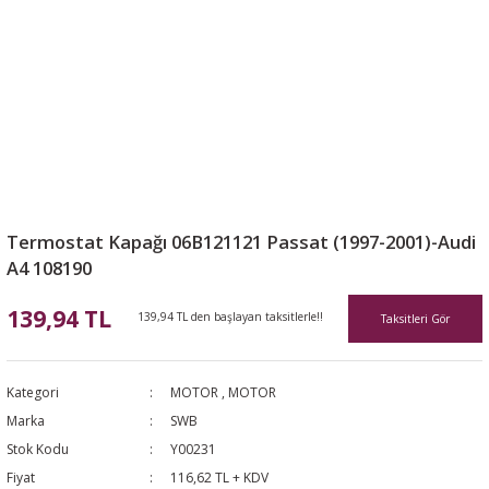
Termostat Kapağı 06B121121 Passat (1997-2001)-Audi
A4 108190
139,94 TL
139,94 TL den başlayan taksitlerle!!
Taksitleri Gör
Kategori
MOTOR
,
MOTOR
Marka
SWB
Stok Kodu
Y00231
Fiyat
116,62 TL + KDV